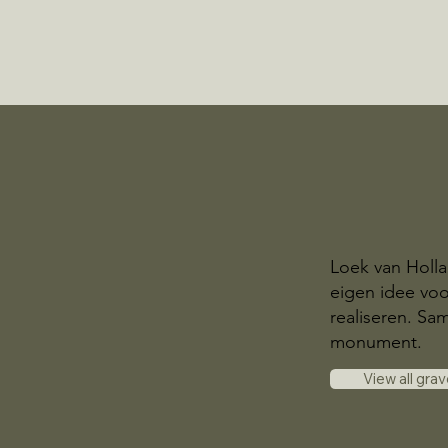
Loek van Holl
eigen idee voo
realiseren. S
monument.
View all gra