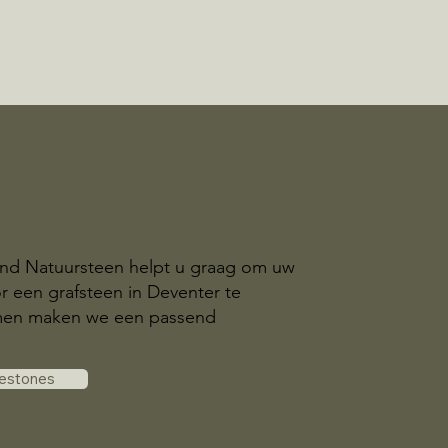
and Natuursteen helpt u graag om uw
r een grafsteen in Deventer te
amen maken we een passend
vestones