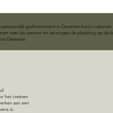
n persoonlijk grafmonument in Deventer kunt u rekenen
teren naar uw wensen en verzorgen de plaatsing op de b
om Deventer.
nd
oor het creëren
werken aan een
wens is.