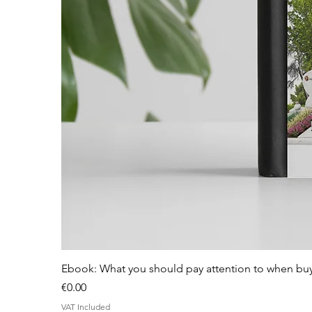
Ebook: What you should pay attention to when bu
Price
€0.00
VAT Included