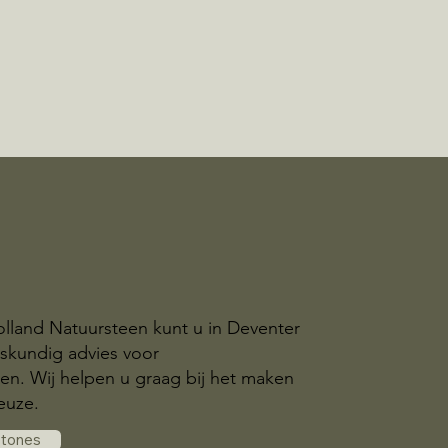
olland Natuursteen kunt u in Deventer
skundig advies voor
n. Wij helpen u graag bij het maken
euze.
stones