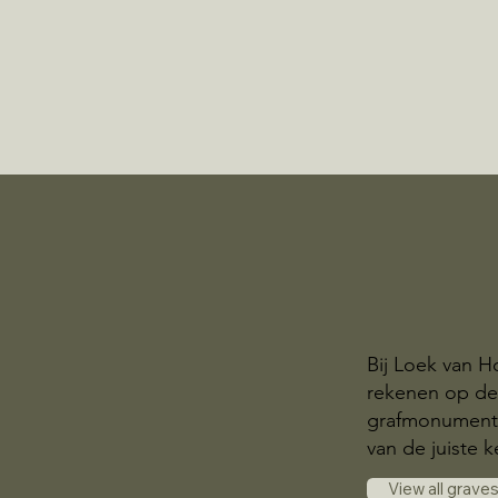
Bij Loek van H
rekenen op de
grafmonumente
van de juiste k
View all grave