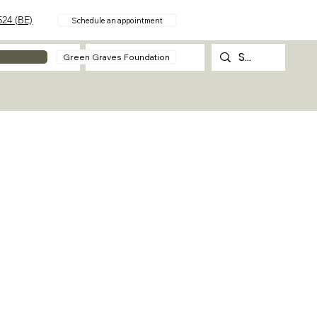
24 (BE)
Schedule an appointment
About
Contact
Green Graves Foundation