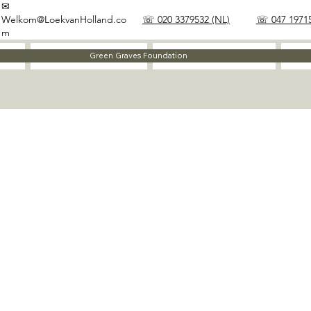
✉
Welkom@LoekvanHolland.co
☏ 020 3379532 (NL)
☏ 047 19715
m
Method
Materials
Green Graves Foundation