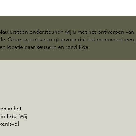
 Natuursteen ondersteunen wij u met het ontwerpen van 
Ede. Onze expertise zorgt ervoor dat het monument een
en locatie naar keuze in en rond Ede.
en in het
in Ede. Wij
kenisvol