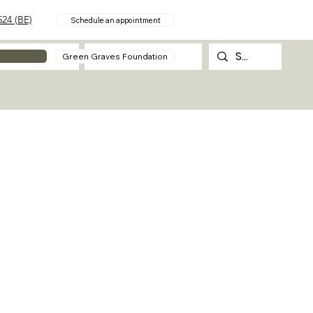
24 (BE)
Schedule an appointment
About
Contact
Green Graves Foundation