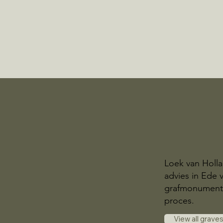
Loek van Holla
advies in Ede 
grafmonument. W
proces.
View all grave