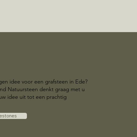
gen idee voor een grafsteen in Ede?
and Natuursteen denkt graag met u
w idee uit tot een prachtig
vestones