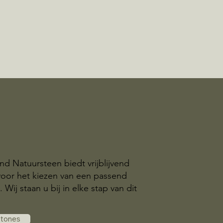
nd Natuursteen biedt vrijblijvend
voor het kiezen van een passend
ij staan u bij in elke stap van dit
stones