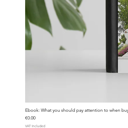
Ebook: What you should pay attention to when bu
Price
€0.00
VAT Included