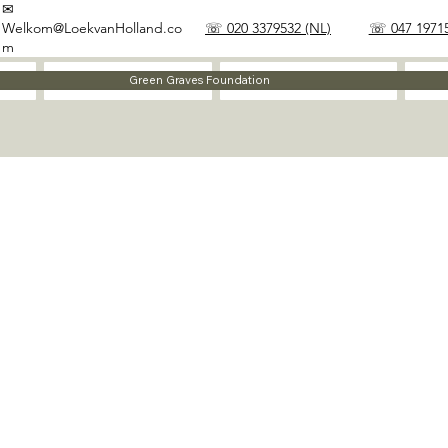
✉
Welkom@LoekvanHolland.co
☏ 020 3379532 (NL)
☏ 047 19715
m
Method
Materials
Green Graves Foundation