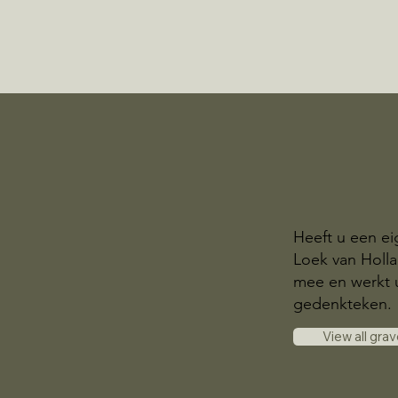
Heeft u een ei
Loek van Holl
mee en werkt u
gedenkteken.
View all gra