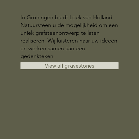
In Groningen biedt Loek van Holland
Natuursteen u de mogelijkheid om een
uniek grafsteenontwerp te laten
realiseren. Wij luisteren naar uw ideeën
en werken samen aan een
gedenkteken.
View all gravestones