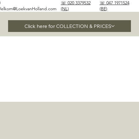
✉
☏ 020 3379532
☏ 047 1971524
elkom@LoekvanHolland.com
(NL)
(BE)
Click here for COLLECTION & PRICES