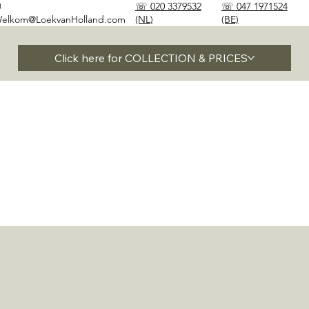
✉
☏ 020 3379532
☏ 047 1971524
elkom@LoekvanHolland.com
(NL)
(BE)
Click here for COLLECTION & PRICES