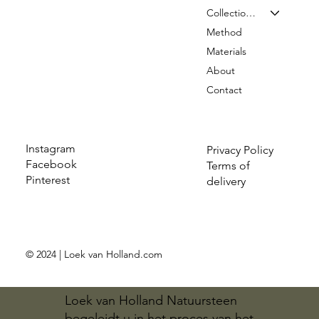
Collection & Prices
Method
Materials
About
Contact
Instagram
Privacy Policy
Facebook
Terms of
Pinterest
delivery
© 2024 | Loek van Holland.com
Loek van Holland Natuursteen
begeleidt u in het proces van het