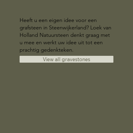
Heeft u een eigen idee voor een
grafsteen in Steenwijkerland? Loek van
Holland Natuursteen denkt graag met
u mee en werkt uw idee uit tot een
prachtig gedenkteken.
View all gravestones