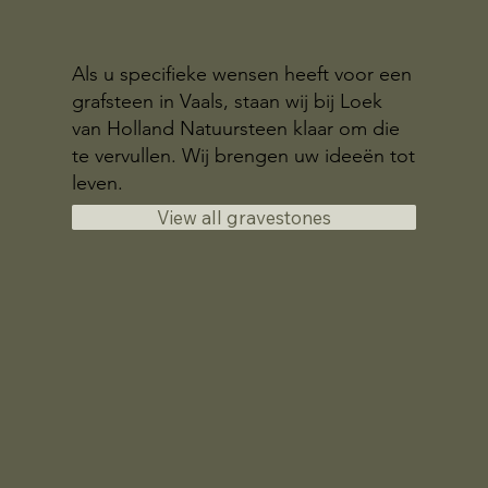
Als u specifieke wensen heeft voor een
grafsteen in Vaals, staan wij bij Loek
van Holland Natuursteen klaar om die
te vervullen. Wij brengen uw ideeën tot
leven.
View all gravestones