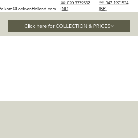
✉
☏ 020 3379532
☏ 047 1971524
elkom@LoekvanHolland.com
(NL)
(BE)
Click here for COLLECTION & PRICES