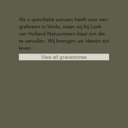
Als u specifieke wensen heeft voor een
grafsteen in Venlo, staan wij bij Loek
van Holland Natuursteen klaar om die
te vervullen. Wij brengen uw ideeën tot
leven.
View all gravestones