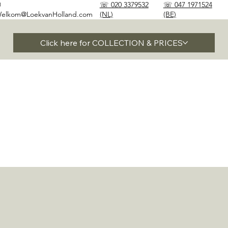
✉
☏ 020 3379532
☏ 047 1971524
elkom@LoekvanHolland.com
(NL)
(BE)
Click here for COLLECTION & PRICES