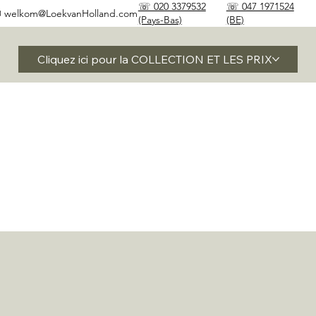
☏ 020 3379532
☏ 047 1971524
✉
welkom@LoekvanHolland.com
(Pays-Bas)
(BE)
Cliquez ici pour la COLLECTION ET LES PRIX