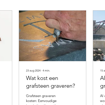
23 aug 2024
∙
4
min.
15 
Wat kost een
A
grafsteen graveren?
g
w
Grafsteen graveren
Al
o
kosten: Eenvoudige
wo