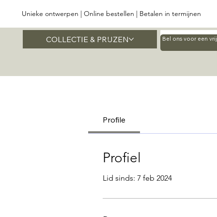
Unieke ontwerpen | Online bestellen | Betalen in termijnen
COLLECTIE & PRIJZEN
Home
Bel ons voor een vr
Profile
Profiel
Lid sinds: 7 feb 2024