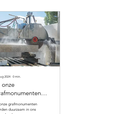
aug 2024
∙
0
min.
l onze
rafmonumenten
orden duurzaam in
 onze grafmonumenten
ns eigen land
rden duurzaam in ons