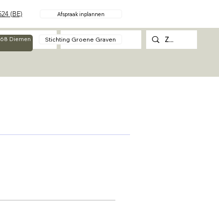
24 (BE)
Afspraak inplannen
Over
Contact
Stichting Groene Graven
g 68 Diemen