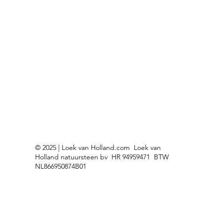
© 2025 | Loek van Holland.com Loek van
Holland natuursteen bv HR 94959471 BTW
NL866950874B01