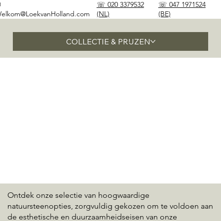
✉
☏ 020 3379532
☏ 047 1971524
elkom@LoekvanHolland.com
(NL)
(BE)
COLLECTIE & PRIJZEN
Ontdek onze selectie van hoogwaardige
natuursteenopties, zorgvuldig gekozen om te voldoen aan
de esthetische en duurzaamheidseisen van onze