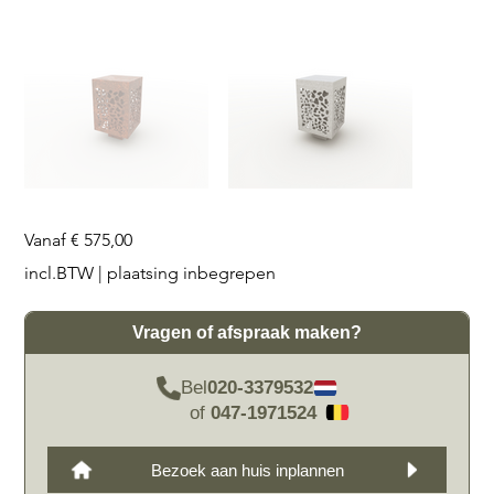
Prijs
Vanaf
€ 575,00
incl.BTW
|
plaatsing inbegrepen
Vragen of afspraak maken?
Bel
020-3379532
of
047-1971524
Bezoek aan huis inplannen