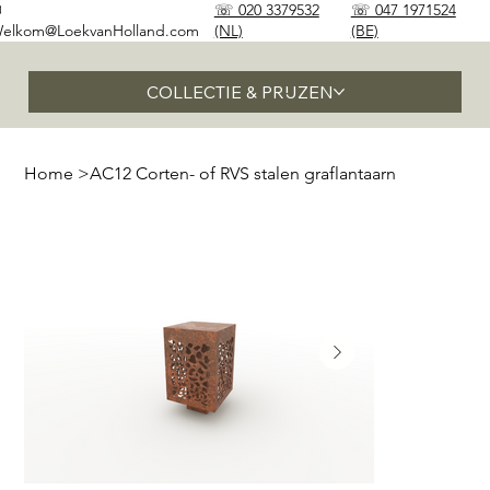
✉
☏ 020 3379532
☏ 047 1971524
elkom@LoekvanHolland.com
(NL)
(BE)
COLLECTIE & PRIJZEN
Home
>
AC12 Corten- of RVS stalen graflantaarn