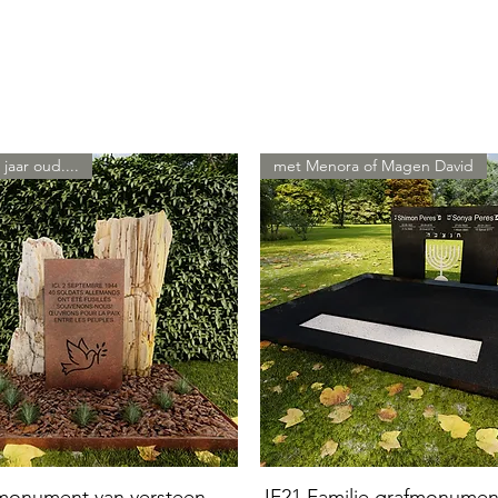
 jaar oud....
met Menora of Magen David
 monument van versteen
JF21 Familie grafmonumen