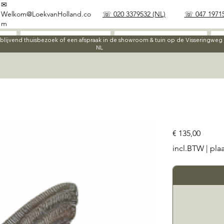
✉
Welkom@LoekvanHolland.co
☏ 020 3379532 (NL)
☏ 047 19715
m
Werkwijze
Materialen
ijblijvend thuisbezoek of een afspraak in de showroom & tuin op de Visseringwe
NL
Prijs
€ 135,00
incl.BTW
|
pla