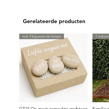
Gerelateerde producten
met 3 bijpassende keitjes
1 miljoen
GT15 Op maat gemaakte grafsteen
Familie