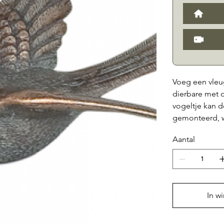
Voeg een vleu
dierbare met 
vogeltje kan 
gemonteerd, w
het graf. Het 
Aantal
gedetailleerd
De AC28 is ver
vogeltje kunt 
dierbare. Deze
vele jaren lan
In w