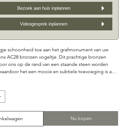
Bezoek aan huis inplannen
Videogesprek inplannen
gje schoonheid toe aan het grafmonument van uw
ons AC28 bronzen vogeltje. Dit prachtige bronzen
door ons op de rand van een staande steen worden
aardoor het een mooie en subtiele toevoeging is aan
vogeltje is met zorg vervaardigd en heeft een
e afwerking die een eerbetoon vormt aan uw geliefde.
krijgbaar in verschillende ontwerpen, zodat u het
kiezen dat het beste past bij de persoonlijkheid van uw
 bronzen vogeltjes zijn van hoge kwaliteit en zullen
g een prachtige herinnering vormen aan uw dierbare.
Nu kopen
inkelwagen