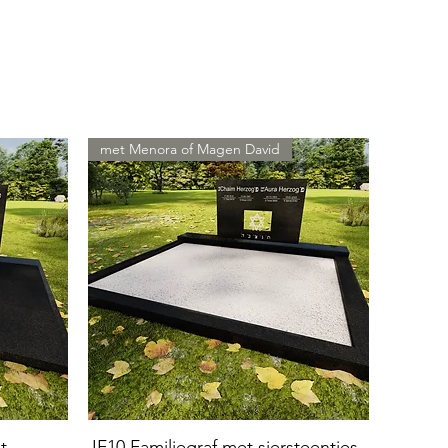
met Menora of Magen David
t
JF10 Familiegraf met siersteentjes