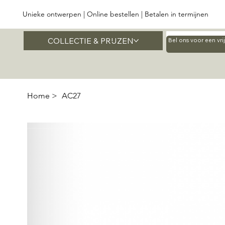
Unieke ontwerpen | Online bestellen | Betalen in termijnen
COLLECTIE & PRIJZEN
Home
Bel ons voor een vr
Home
>
AC27