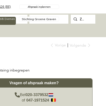
24 (BE)
Afspraak inplannen
Over
Contact
Stichting Groene Graven
g 68 Diemen
Vorige
Volgende
atsing inbegrepen
Vragen of afspraak maken?
Bel
020-3379532
of
047-1971524