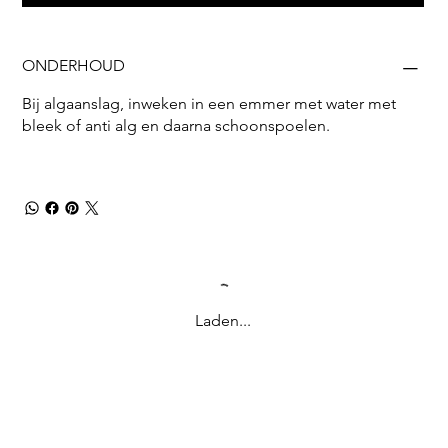
voldoende voor een graf van 100 x 200 cm.
ONDERHOUD
Bij algaanslag, inweken in een emmer met water met
bleek of anti alg en daarna schoonspoelen.
Laden...