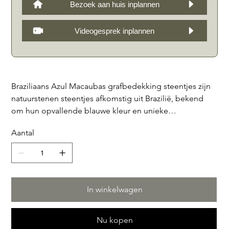
Bezoek aan huis inplannen
Videogesprek inplannen
Braziliaans Azul Macaubas grafbedekking steentjes zijn
natuurstenen steentjes afkomstig uit Brazilië, bekend
om hun opvallende blauwe kleur en unieke
aderpatronen. Ze worden vaak gebruikt als decoratieve
Aantal
elementen bij grafbedekkingen vanwege hun
duurzaamheid, esthetische aantrekkingskracht en
symbolische waarde. Deze steentjes voegen een
vleugje elegantie en individualiteit toe aan
grafmonumenten en worden gewaardeerd om hun
In winkelwagen
zeldzaamheid en natuurlijke schoonheid. Prachtig in
combinatie met een witte of Azul Macaubas ruwe steen.
Nu kopen
Verkrijgbaar in zakken van 25 kg. 3 zakken zijn