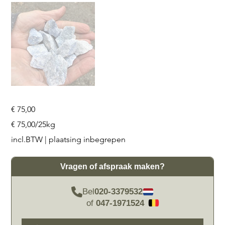
Prijs
€ 75,00
€ 75,00
€ 75,00/25kg
per
25
incl.BTW
|
plaatsing inbegrepen
Kilogram
Vragen of afspraak maken?
Bel
020-3379532
of
047-1971524