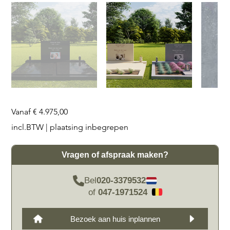
Prijs
Vanaf
€ 4.975,00
incl.BTW
|
plaatsing inbegrepen
Vragen of afspraak maken?
Bel
020-3379532
of
047-1971524
Bezoek aan huis inplannen