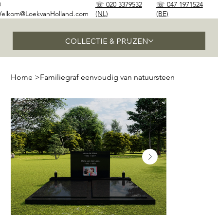
✉
☏ 020 3379532
☏ 047 1971524
elkom@LoekvanHolland.com
(NL)
(BE)
COLLECTIE & PRIJZEN
Home
>
Familiegraf eenvoudig van natuursteen