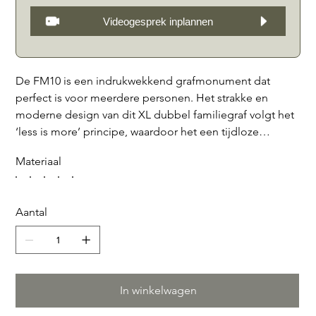
Videogesprek inplannen
De FM10 is een indrukwekkend grafmonument dat
perfect is voor meerdere personen. Het strakke en
moderne design van dit XL dubbel familiegraf volgt het
‘less is more’ principe, waardoor het een tijdloze
uitstraling heeft. Daarnaast is de FM10 volledig
Materiaal
optioneel, personaliseerbaar met verschillende
modellen dekstenen, bodembedekkende afscheiding
stroken of een tablet aan de voorzijde, waarop
Aantal
bijvoorbeeld een vaas of kandelaar geplaatst kan
worden. Dit grafmonument is verkrijgbaar in
verschillende hoogwaardige materialen, waaronder
zwart graniet, Bianco Carrara, Franse kalksteen, Belgisch
hardsteen en Teakstone. Met de FM10 creëer je een
In winkelwagen
eerbetoon aan je dierbaren dat zowel stijlvol als uniek is.