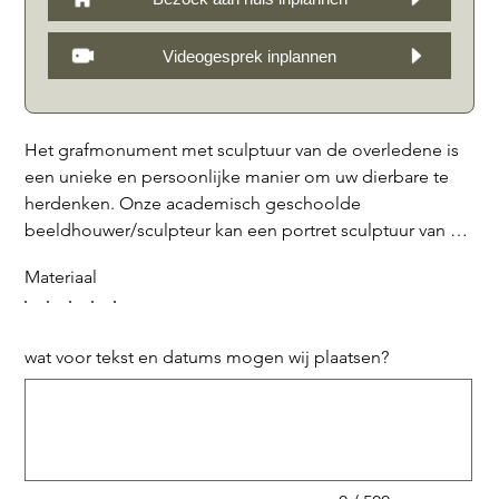
Videogesprek inplannen
Het grafmonument met sculptuur van de overledene is
een unieke en persoonlijke manier om uw dierbare te
herdenken. Onze academisch geschoolde
beeldhouwer/sculpteur kan een portret sculptuur van de
overledene maken op basis van een video of foto's die
Materiaal
u aanlevert. Dit portret wordt eerst vervaardigd in
Hollandsche rivierklei, waarna er een afgietsel wordt
gemaakt in neopreen met een bronzen finish. Dit zorgt
wat voor tekst en datums mogen wij plaatsen?
ervoor dat het monument bestand is tegen langdurige
Tot
weersinvloeden en niet snel zal verkleuren of
500
tekens.
beschadigen. Het resultaat is een prachtig en duurzaam
grafmonument dat recht doet aan de herinnering van
uw dierbare. Het beeld wordt op een natuurstenen
sokkel geplaatst, welke voorzien wordt van de naam en