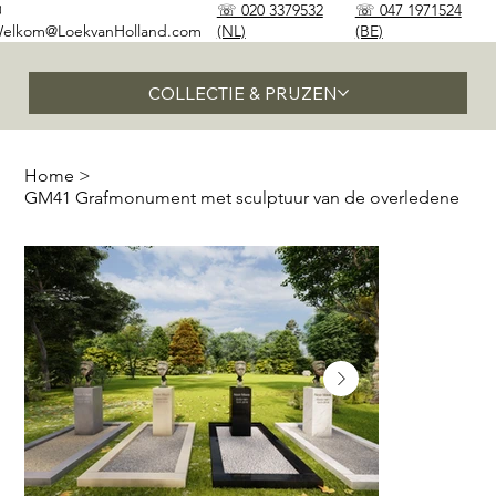
✉
☏ 020 3379532
☏ 047 1971524
elkom@LoekvanHolland.com
(NL)
(BE)
COLLECTIE & PRIJZEN
Home
>
GM41 Grafmonument met sculptuur van de overledene