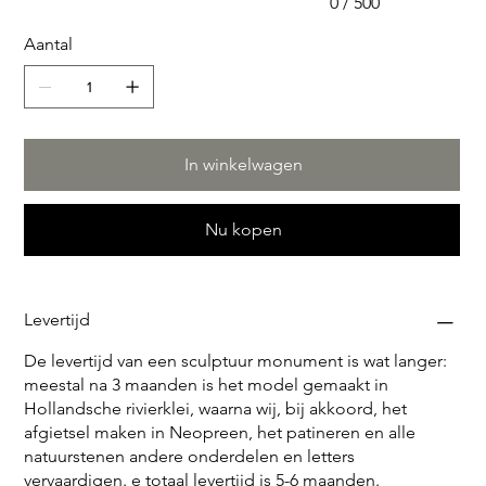
0 / 500
data van de overledene, ook in bronskleurige letters en
Aantal
het geheel, wordt omkadert met een zelfde
natuurstenen rand. Tegen een meerprijs van € 500.-
ontvangt u tevens de originele sculptuur in rivierklei,
voor thuis. Neem contact met ons op voor meer
informatie over deze bijzondere optie voor een
In winkelwagen
grafmonument.
Nu kopen
Levertijd
De levertijd van een sculptuur monument is wat langer:
meestal na 3 maanden is het model gemaakt in
Hollandsche rivierklei, waarna wij, bij akkoord, het
afgietsel maken in Neopreen, het patineren en alle
natuurstenen andere onderdelen en letters
vervaardigen. e totaal levertijd is 5-6 maanden.