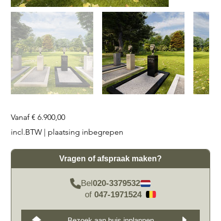
Prijs
Vanaf
€ 6.900,00
incl.BTW
|
plaatsing inbegrepen
Vragen of afspraak maken?
Bel
020-3379532
of
047-1971524
Bezoek aan huis inplannen