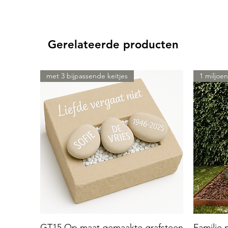
Gerelateerde producten
met 3 bijpassende keitjes
1 miljoen
GT15 Op maat gemaakte grafsteen
Familie