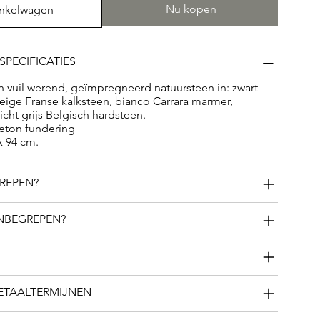
Nu kopen
inkelwagen
SPECIFICATIES
 vuil werend, geïmpregneerd natuursteen in: zwart
 beige Franse kalksteen, bianco Carrara marmer,
icht grijs Belgisch hardsteen.
ton fundering
x 94 cm.
GREPEN?
INBEGREPEN?
BETAALTERMIJNEN