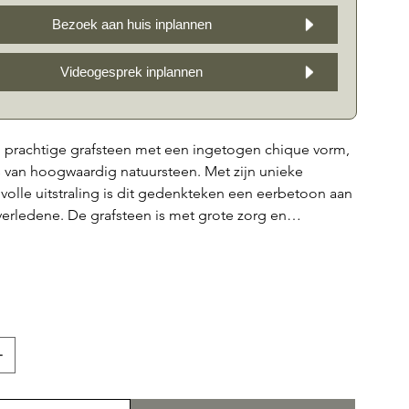
Bezoek aan huis inplannen
Videogesprek inplannen
n prachtige grafsteen met een ingetogen chique vorm,
 van hoogwaardig natuursteen. Met zijn unieke
lvolle uitstraling is dit gedenkteken een eerbetoon aan
erledene. De grafsteen is met grote zorg en
ervaardigd door onze ervaren steenhouwers. De LS12
 in diverse kleuren natuursteen, w.o: zwart granier,
, Belgisch hardsteen, Franse kalksteen en Teakstone,
unt aanpassen aan de persoonlijke voorkeur van uw
deze grafsteen creëert u een blijvende en respectvolle
an uw dierbare overledene.