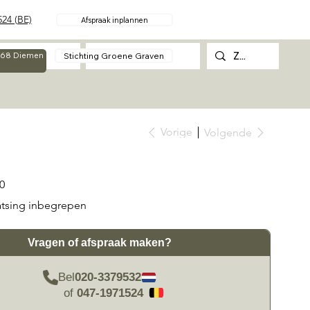
24 (BE)
Afspraak inplannen
Over
Contact
Stichting Groene Graven
g 68 Diemen
Vorige
Volgende
0
atsing inbegrepen
Vragen of afspraak maken?
Bel
020-3379532
of
047-1971524