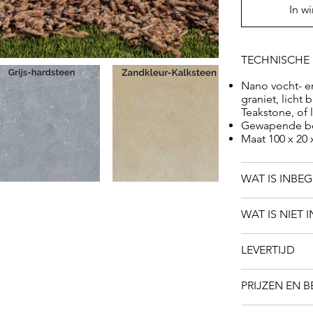
In w
TECHNISCHE 
Nano vocht- en
graniet, licht
Teakstone, of l
Gewapende be
Maat 100 x 20 
WAT IS INBE
WAT IS NIET 
LEVERTIJD
PRIJZEN EN 