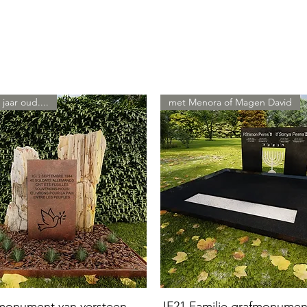
 jaar oud....
met Menora of Magen David
 monument van versteen
JF21 Familie grafmonumen