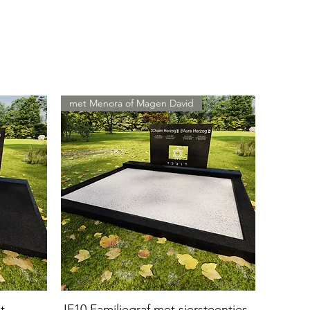
met Menora of Magen David
t
JF10 Familiegraf met siersteentjes