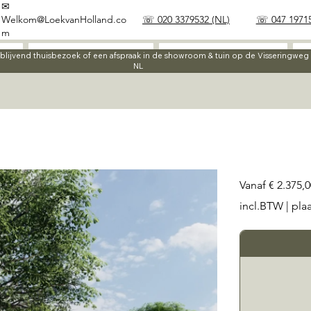
✉
Welkom@LoekvanHolland.co
☏ 020 3379532 (NL)
☏ 047 19715
m
Werkwijze
Materialen
ijblijvend thuisbezoek of een afspraak in de showroom & tuin op de Visseringwe
NL
Prijs
Vanaf
€ 2.375,0
incl.BTW
|
pla