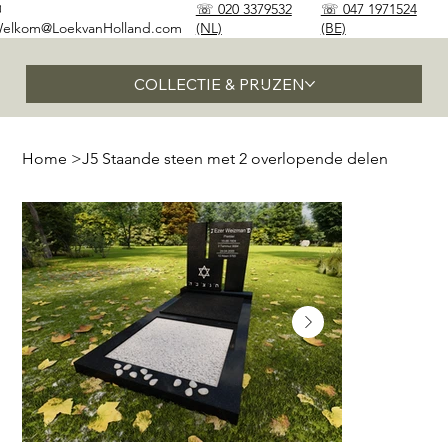
✉
☏ 020 3379532
☏ 047 1971524
elkom@LoekvanHolland.com
(NL)
(BE)
COLLECTIE & PRIJZEN
Home
>
J5 Staande steen met 2 overlopende delen