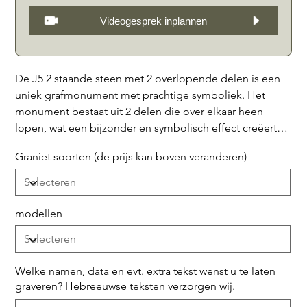
Videogesprek inplannen
De J5 2 staande steen met 2 overlopende delen is een
uniek grafmonument met prachtige symboliek. Het
monument bestaat uit 2 delen die over elkaar heen
lopen, wat een bijzonder en symbolisch effect creëert.
Op het ene deel kan een mooie Menorah, Magen David
Graniet soorten (de prijs kan boven veranderen)
of een extra tekst worden gegraveerd, waardoor het
grafmonument een persoonlijke en betekenisvolle
uitstraling krijgt. Daarnaast is de J5 2 verkrijgbaar met 3
verschillende voorzijdes, wat de mogelijkheden voor
modellen
personalisatie nog verder vergroot. Zo kan er gekozen
worden voor alleen granieten banden met siersteentjes
in het midden, dezelfde uitvoering met een halve
Welke namen, data en evt. extra tekst wenst u te laten
deksteen bedekt, of alleen banden met een hele
graveren? Hebreeuwse teksten verzorgen wij.
deksteen bedekt. Dit biedt de mogelijkheid om het
Tot
500