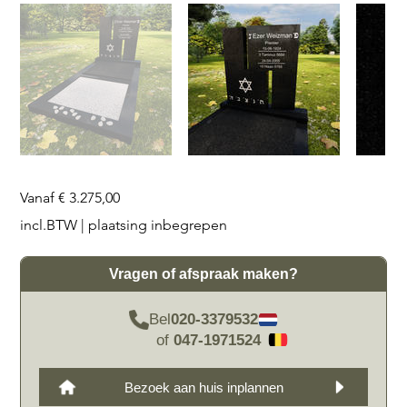
Prijs
Vanaf
€ 3.275,00
incl.BTW
|
plaatsing inbegrepen
Vragen of afspraak maken?
Bel
020-3379532
of
047-1971524
Bezoek aan huis inplannen