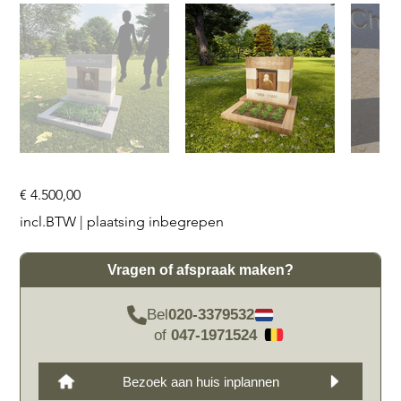
Prijs
€ 4.500,00
incl.BTW
|
plaatsing inbegrepen
Vragen of afspraak maken?
Bel
020-3379532
of
047-1971524
Bezoek aan huis inplannen