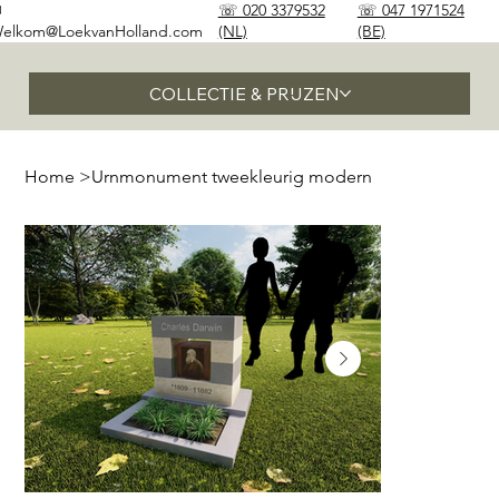
✉
☏ 020 3379532
☏ 047 1971524
elkom@LoekvanHolland.com
(NL)
(BE)
COLLECTIE & PRIJZEN
Home
>
Urnmonument tweekleurig modern