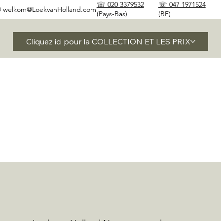
☏ 020 3379532
☏ 047 1971524
✉
welkom@LoekvanHolland.com
(Pays-Bas)
(BE)
Cliquez ici pour la COLLECTION ET LES PRIX