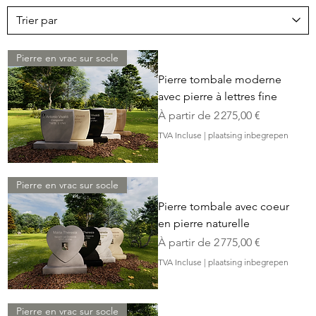
Pierre en vrac sur socle
Pierre tombale moderne
avec pierre à lettres fine
Prix promotionnel
À partir de
2 275,00 €
TVA Incluse
|
plaatsing inbegrepen
Pierre en vrac sur socle
Pierre tombale avec coeur
en pierre naturelle
Prix promotionnel
À partir de
2 775,00 €
TVA Incluse
|
plaatsing inbegrepen
Pierre en vrac sur socle