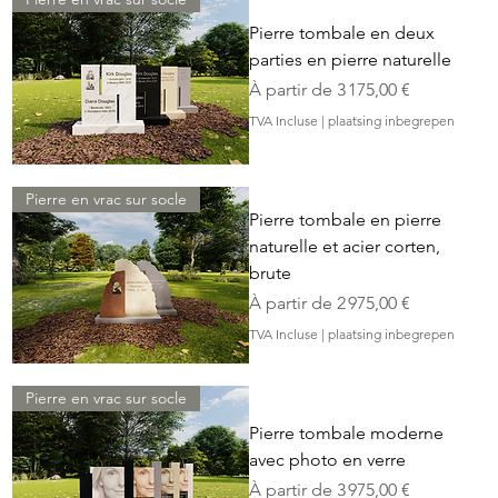
Pierre tombale en deux
parties en pierre naturelle
Prix promotionnel
À partir de
3 175,00 €
TVA Incluse
|
plaatsing inbegrepen
Pierre en vrac sur socle
Pierre tombale en pierre
naturelle et acier corten,
brute
Prix promotionnel
À partir de
2 975,00 €
TVA Incluse
|
plaatsing inbegrepen
Pierre en vrac sur socle
Pierre tombale moderne
avec photo en verre
Prix promotionnel
À partir de
3 975,00 €