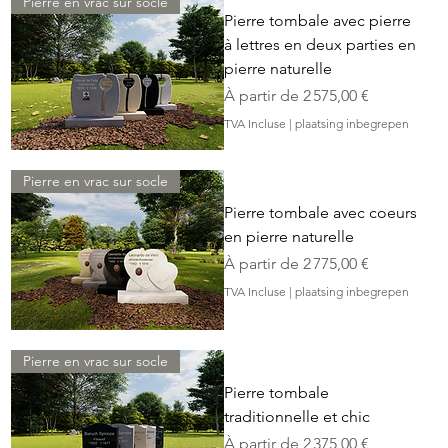
Pierre en vrac sur socle
Pierre tombale avec pierre
à lettres en deux parties en
pierre naturelle
Prix promotionnel
À partir de
2 575,00 €
TVA Incluse
|
plaatsing inbegrepen
Pierre en vrac sur socle
Pierre tombale avec coeurs
en pierre naturelle
Prix promotionnel
À partir de
2 775,00 €
TVA Incluse
|
plaatsing inbegrepen
Pierre en vrac sur socle
Pierre tombale
traditionnelle et chic
Prix promotionnel
À partir de
2 375,00 €