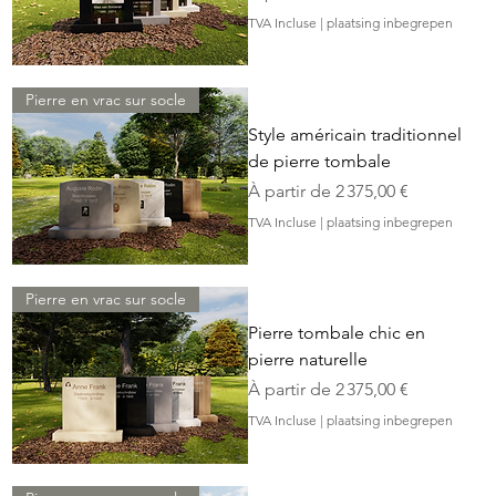
TVA Incluse
|
plaatsing inbegrepen
Pierre en vrac sur socle
Style américain traditionnel
de pierre tombale
Prix promotionnel
À partir de
2 375,00 €
TVA Incluse
|
plaatsing inbegrepen
Pierre en vrac sur socle
Pierre tombale chic en
pierre naturelle
Prix promotionnel
À partir de
2 375,00 €
TVA Incluse
|
plaatsing inbegrepen