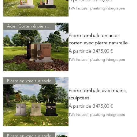
TVA Incluse
|
plaatsing inbegrepen
Acier Corten & pierre naturelle
Pierre tombale en acier
corten avec pierre naturelle
Prix promotionnel
À partir de
3 475,00 €
TVA Incluse
|
plaatsing inbegrepen
Pierre en vrac sur socle
Pierre tombale avec mains
sculptées
Prix promotionnel
À partir de
3 475,00 €
TVA Incluse
|
plaatsing inbegrepen
Pierre en vrac sur socle