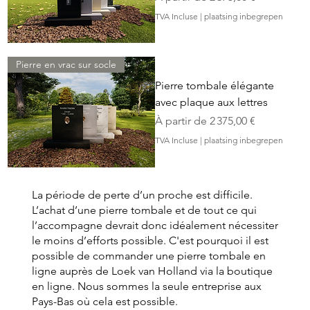
TVA Incluse
|
plaatsing inbegrepen
Pierre en vrac sur socle
Pierre tombale élégante
avec plaque aux lettres
Prix promotionnel
À partir de
2 375,00 €
TVA Incluse
|
plaatsing inbegrepen
La période de perte d’un proche est difficile.
L’achat d’une pierre tombale et de tout ce qui
l’accompagne devrait donc idéalement nécessiter
le moins d’efforts possible. C'est pourquoi il est
possible de commander une pierre tombale en
ligne auprès de Loek van Holland via la boutique
en ligne. Nous sommes la seule entreprise aux
Pays-Bas où cela est possible.