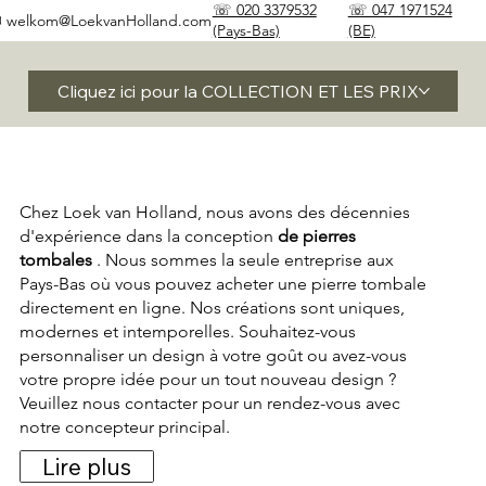
☏ 020 3379532
☏ 047 1971524
✉
welkom@LoekvanHolland.com
(Pays-Bas)
(BE)
Cliquez ici pour la COLLECTION ET LES PRIX
Chez Loek van Holland, nous avons des décennies
d'expérience dans la conception
de pierres
tombales
. Nous sommes la seule entreprise aux
Pays-Bas où vous pouvez acheter une pierre tombale
directement en ligne. Nos créations sont uniques,
modernes et intemporelles. Souhaitez-vous
personnaliser un design à votre goût ou avez-vous
votre propre idée pour un tout nouveau design ?
Veuillez nous contacter pour un rendez-vous avec
notre concepteur principal.
Lire plus