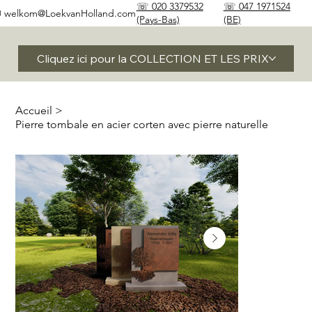
☏ 020 3379532
☏ 047 1971524
✉
welkom@LoekvanHolland.com
(Pays-Bas)
(BE)
Cliquez ici pour la COLLECTION ET LES PRIX
Accueil
>
Pierre tombale en acier corten avec pierre naturelle