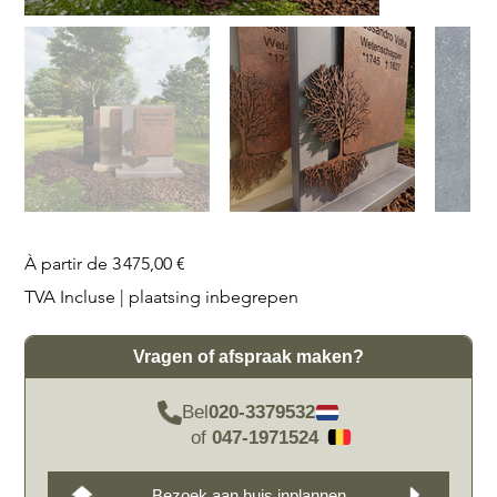
Prix
À partir de
3 475,00 €
TVA Incluse
|
plaatsing inbegrepen
Vragen of afspraak maken?
Bel
020-3379532
of
047-1971524
Bezoek aan huis inplannen