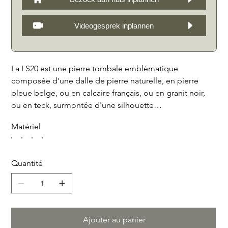
Videogesprek inplannen
La LS20 est une pierre tombale emblématique
composée d'une dalle de pierre naturelle, en pierre
bleue belge, ou en calcaire français, ou en granit noir,
ou en teck, surmontée d'une silhouette
magnifiquement sculptée d'un arbre de vie, en acier
Matériel
Corten. Cette pierre tombale peut être personnalisée
avec des extras optionnels tels qu'une photo (sépia) ou
un petit vase. Le design intemporel du LS20 en fait un
Quantité
hommage approprié à un être cher. Cette pierre
tombale est un bel ajout à tout cimetière et offre un lieu
de repos serein dont les proches se souviendront.
Ajouter au panier