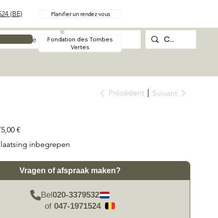
24 (BE)
Planifier un rendez-vous
Procédure
Contact
Fondation des Tombes
Vertes
Précédent
Suivant
75,00 €
laatsing inbegrepen
Vragen of afspraak maken?
Bel
020-3379532
of
047-1971524