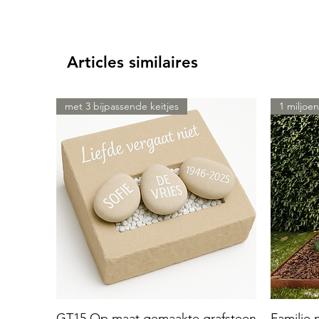
Articles similaires
met 3 bijpassende keitjes
1 miljoen
GT15 Op maat gemaakte grafsteen
Familie