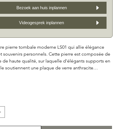
Bezoek aan huis inplannen
Videogesprek inplannen
re pierre tombale moderne LS01 qui allie élégance
t souvenirs personnels. Cette pierre est composée de
le de haute qualité, sur laquelle d'élégants supports en
le soutiennent une plaque de verre anthracite
ous offrons la possibilité d'ajouter une photo (incluse)
ravée et/ou un message spécial sur le verre, afin que
votre proche reste vivant. La pierre naturelle, déclinée
fre également de la place pour une gravure en
i peut nécessiter il peut rester de l'espace pour un
tur.