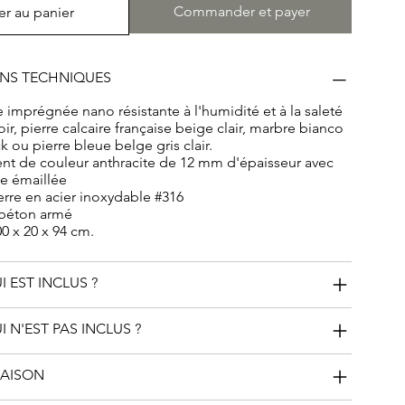
Commander et payer
er au panier
ONS TECHNIQUES
e imprégnée nano résistante à l'humidité et à la saleté
oir, pierre calcaire française beige clair, marbre bianco
k ou pierre bleue belge gris clair.
ent de couleur anthracite de 12 mm d'épaisseur avec
e émaillée
rre en acier inoxydable #316
 béton armé
0 x 20 x 94 cm.
I EST INCLUS ?
I N'EST PAS INCLUS ?
RAISON