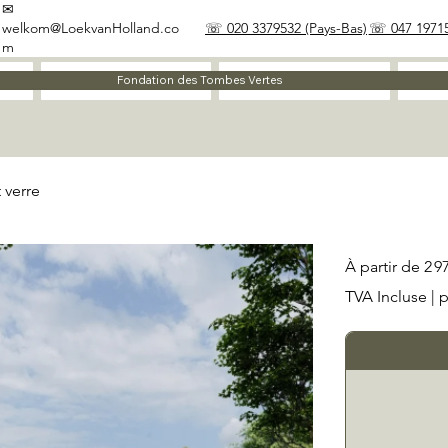
✉
welkom@LoekvanHolland.co
☏ 020 3379532 (Pays-Bas)
☏ 047 19715
m
À propos
Matériaux
Fondation des Tombes Vertes
 verre
Prix
À partir de
2 9
TVA Incluse
|
p