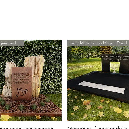
 jaar oud....
avec Menorah ou Magen David
 monument van versteen
Monument funéraire de la f