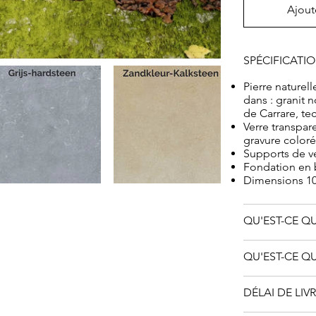
Ajout
SPÉCIFICATI
Pierre naturell
dans : granit n
de Carrare, tec
Verre transpar
gravure coloré
Supports de ve
Fondation en
Dimensions 10
QU'EST-CE QU
QU'EST-CE QU
DÉLAI DE LIV