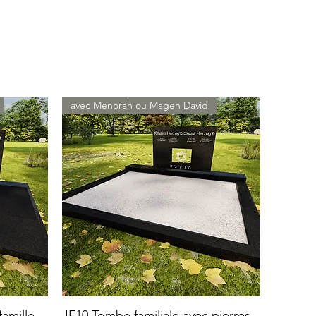
avec Menorah ou Magen David
amille
JF10 Tombe familiale avec pierres