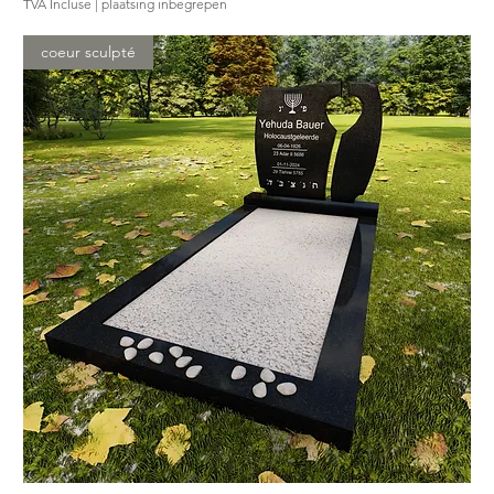
TVA Incluse
|
plaatsing inbegrepen
coeur sculpté