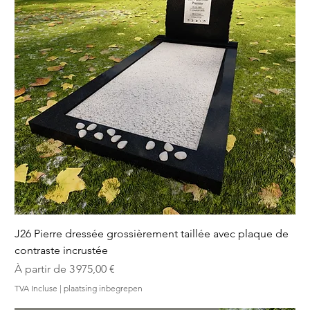
J26 Pierre dressée grossièrement taillée avec plaque de
contraste incrustée
Prix promotionnel
À partir de
3 975,00 €
TVA Incluse
|
plaatsing inbegrepen