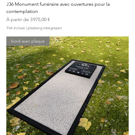
J36 Monument funéraire avec ouvertures pour la
contemplation
Prix promotionnel
À partir de
3 975,00 €
TVA Incluse
|
plaatsing inbegrepen
bord avec plaque