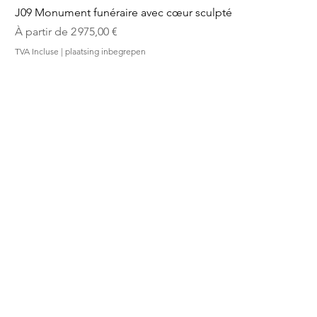
J09 Monument funéraire avec cœur sculpté
Prix promotionnel
À partir de
2 975,00 €
TVA Incluse
|
plaatsing inbegrepen