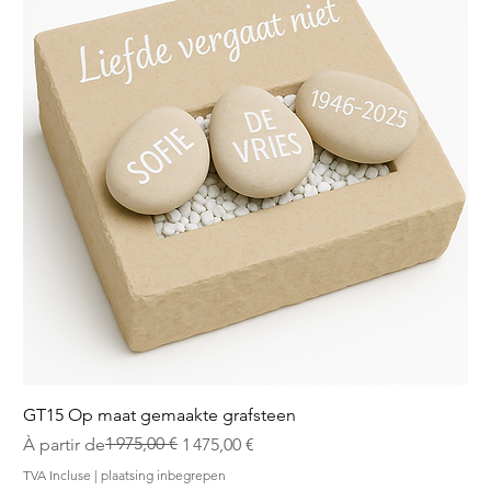
GT15 Op maat gemaakte grafsteen
Prix original
Prix promotionnel
1 975,00 €
À partir de
1 475,00 €
TVA Incluse
|
plaatsing inbegrepen