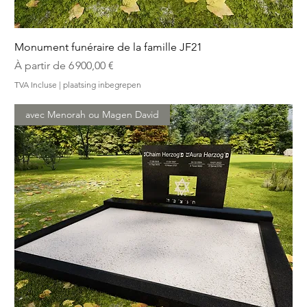
Monument funéraire de la famille JF21
Prix promotionnel
À partir de
6 900,00 €
TVA Incluse
|
plaatsing inbegrepen
avec Menorah ou Magen David