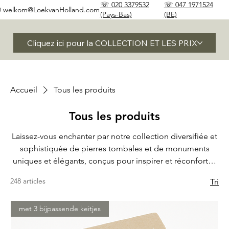
☏ 020 3379532
☏ 047 1971524
✉
welkom@LoekvanHolland.com
(Pays-Bas)
(BE)
Cliquez ici pour la COLLECTION ET LES PRIX
Accueil
Tous les produits
Tous les produits
Laissez-vous enchanter par notre collection diversifiée et
sophistiquée de pierres tombales et de monuments
uniques et élégants, conçus pour inspirer et réconforter.
Parcourez notre vaste sélection et découvrez la beauté
248 articles
Tri
intemporelle et le savoir-faire derrière chaque pièce.
Libérez votre créativité en explorant la riche variété de
met 3 bijpassende keitjes
styles et de matériaux, et trouvez l'hommage parfait qui
honore la mémoire de vos proches avec grâce et beauté.