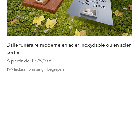
Dalle funéraire moderne en acier inoxydable ou en acier
corten
Prix promotionnel
À partir de
1 775,00 €
TVA Incluse
|
plaatsing inbegrepen