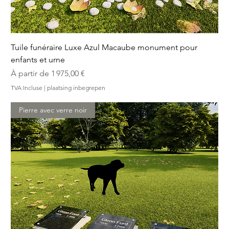
Tuile funéraire Luxe Azul Macaube monument pour
enfants et urne
Prix promotionnel
À partir de
1 975,00 €
TVA Incluse
|
plaatsing inbegrepen
Pierre avec verre noir