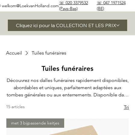
☏ 020 3379532
☏ 047 1971524
✉
welkom@LoekvanHolland.com
(Pays-Bas)
(BE)
Cliquez ici pour la COLLECTION ET LES PRIX
Accueil
Tuiles funéraires
Tuiles funéraires
Découvrez nos dalles funéraires rapidement disponibles,
abordables et uniques, parfaitement adaptées aux
tombes générales ou aux enterrements. Disponible dans
une belle variété de matériaux et de designs.
15 articles
Tri
met 3 bijpassende keitjes