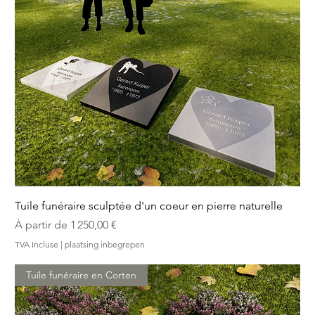
Tuile funéraire sculptée d'un coeur en pierre naturelle
Prix promotionnel
À partir de
1 250,00 €
TVA Incluse
|
plaatsing inbegrepen
Tuile funéraire en Corten