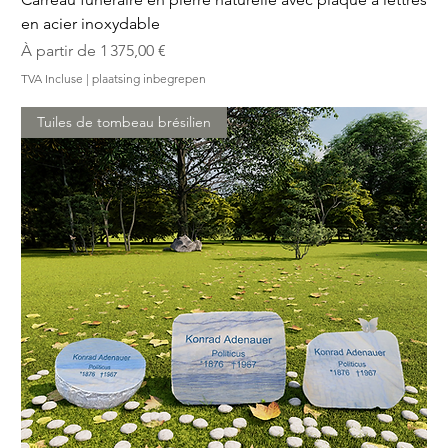
en acier inoxydable
Prix promotionnel
À partir de
1 375,00 €
TVA Incluse
|
plaatsing inbegrepen
Tuiles de tombeau brésilien