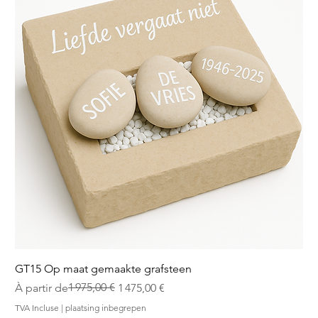
GT15 Op maat gemaakte grafsteen
Prix original
Prix promotionnel
1 975,00 €
À partir de
1 475,00 €
TVA Incluse
|
plaatsing inbegrepen