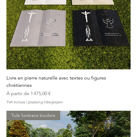
Livre en pierre naturelle avec textes ou figures
chrétiennes
Prix promotionnel
À partir de
1 475,00 €
TVA Incluse
|
plaatsing inbegrepen
Tuile funéraire bicolore