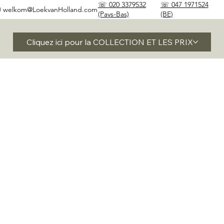
☏ 020 3379532
☏ 047 1971524
✉
welkom@LoekvanHolland.com
(Pays-Bas)
(BE)
Cliquez ici pour la COLLECTION ET LES PRIX