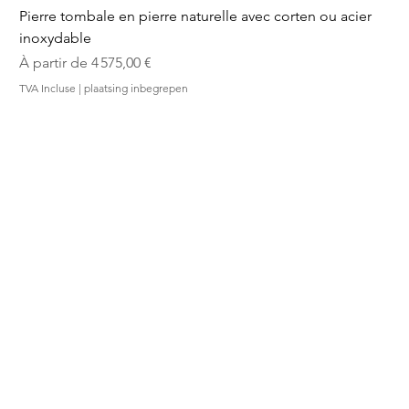
Pierre tombale en pierre naturelle avec corten ou acier
inoxydable
Prix promotionnel
À partir de
4 575,00 €
TVA Incluse
|
plaatsing inbegrepen