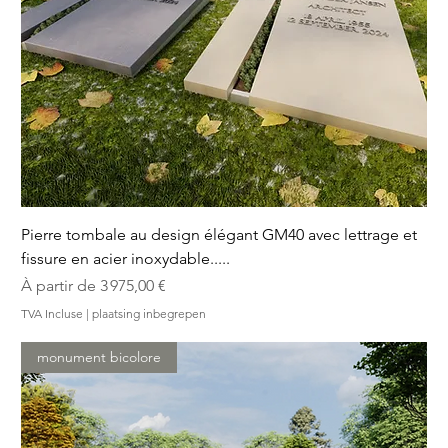
Pierre tombale au design élégant GM40 avec lettrage et
fissure en acier inoxydable.....
Prix promotionnel
À partir de
3 975,00 €
TVA Incluse
|
plaatsing inbegrepen
monument bicolore