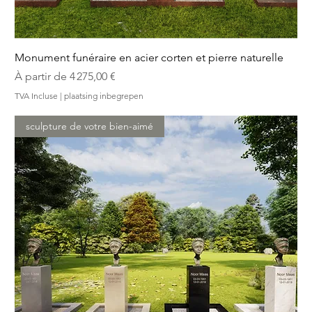
Monument funéraire en acier corten et pierre naturelle
Prix promotionnel
À partir de
4 275,00 €
TVA Incluse
|
plaatsing inbegrepen
sculpture de votre bien-aimé