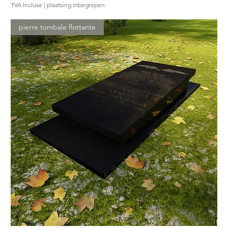
TVA Incluse
|
plaatsing inbegrepen
pierre tombale flottante