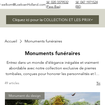
☏ 020 3379532
☏ 047 1971524
✉
welkom@LoekvanHolland.com
(Pays-Bas)
(BE)
Cliquez ici pour la COLLECTION ET LES PRIX
Accueil
Monuments funéraires
Monuments funéraires
Entrez dans un monde d'élégance inégalée et vraiment
abordable avec notre collection exclusive de pierres
tombales, conçues pour honorer les personnalités et les
histoires uniques d'un ou de plusieurs êtres chers.
49 articles
Tri
Laissez-vous inspirer par la beauté intemporelle et la
sophistication que dégagent nos monuments et trouvez
Monument du design
l'hommage parfait à un être cher qui restera à jamais
dans votre cœur.