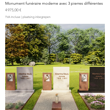
Monument funéraire moderne avec 3 pierres différentes
Prix
4 975,00 €
TVA Incluse
|
plaatsing inbegrepen