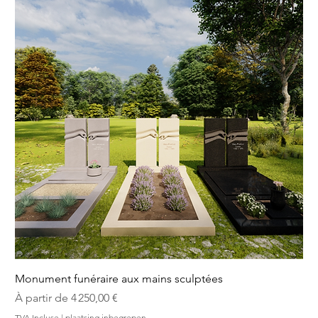
Monument funéraire aux mains sculptées
Prix promotionnel
À partir de
4 250,00 €
TVA Incluse
|
plaatsing inbegrepen