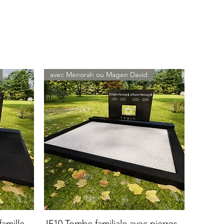
avec Menorah ou Magen David
amille
JF10 Tombe familiale avec pierres