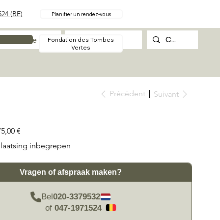
24 (BE)
Planifier un rendez-vous
Procédure
Contact
Fondation des Tombes
Vertes
Précédent
Suivant
75,00 €
laatsing inbegrepen
Vragen of afspraak maken?
Bel
020-3379532
of
047-1971524