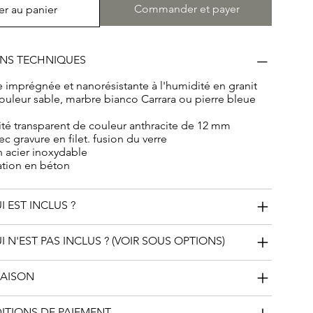
Commander et payer
er au panier
ONS TECHNIQUES
le imprégnée et nanorésistante à l'humidité en granit
 couleur sable, marbre bianco Carrara ou pierre bleue
ité transparent de couleur anthracite de 12 mm
c gravure en filet. fusion du verre
n acier inoxydable
ation en béton
I EST INCLUS ?
I N'EST PAS INCLUS ? (VOIR SOUS OPTIONS)
RAISON
DITIONS DE PAIEMENT