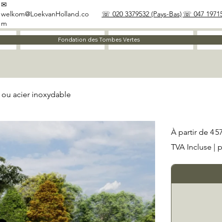
✉
welkom@LoekvanHolland.co
☏ 020 3379532 (Pays-Bas)
☏ 047 19715
m
À propos
Matériaux
Fondation des Tombes Vertes
n ou acier inoxydable
Prix
À partir de
4 5
TVA Incluse
|
p