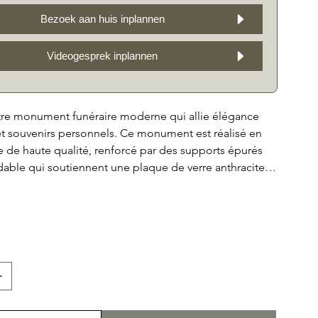
Bezoek aan huis inplannen
Videogesprek inplannen
re monument funéraire moderne qui allie élégance
t souvenirs personnels. Ce monument est réalisé en
le de haute qualité, renforcé par des supports épurés
dable qui soutiennent une plaque de verre anthracite
ous offrons la possibilité de joindre une photo
 graver un message spécial sur le verre, afin que le
re proche reste vivant. La pierre naturelle offre un
e gravure en profondeur, laissant même la possibilité
nt futur. Diverses options de personnalisation vous
 personnaliser la partie horizontale du monument
its, ce qui en fait un mémorial unique et significatif.