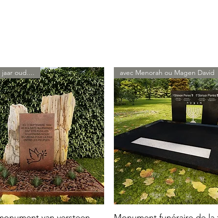
 jaar oud....
avec Menorah ou Magen David
 monument van versteen
Monument funéraire de la f