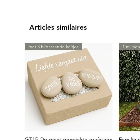
Articles similaires
met 3 bijpassende keitjes
1 miljoen
GT15 Op maat gemaakte grafsteen
Familie