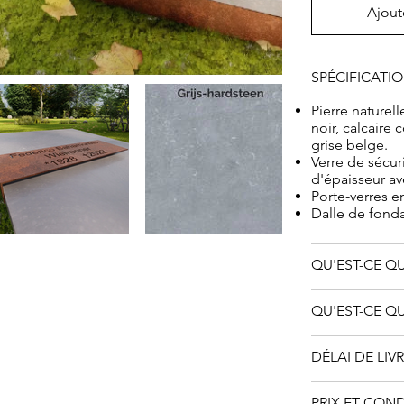
Ajout
SPÉCIFICATI
Pierre naturel
noir, calcaire
grise belge.
Verre de sécur
d'épaisseur ave
Porte-verres e
Dalle de fond
QU'EST-CE QU
QU'EST-CE QU
DÉLAI DE LIV
PRIX ET CON