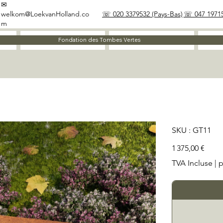
✉
welkom@LoekvanHolland.co
☏ 020 3379532 (Pays-Bas)
☏ 047 19715
m
À propos
Matériaux
Fondation des Tombes Vertes
SKU
SKU :
GT11
GT11
Prix
1 375,00 €
TVA Incluse
|
p