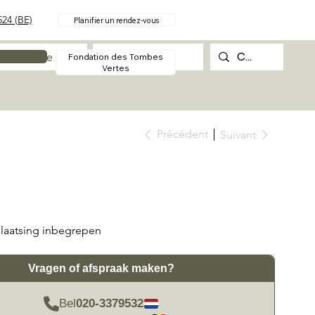
24 (BE)
Planifier un rendez-vous
Procédure
Contact
Fondation des Tombes
Vertes
Précédent
Suivant
laatsing inbegrepen
Vragen of afspraak maken?
Bel
020-3379532