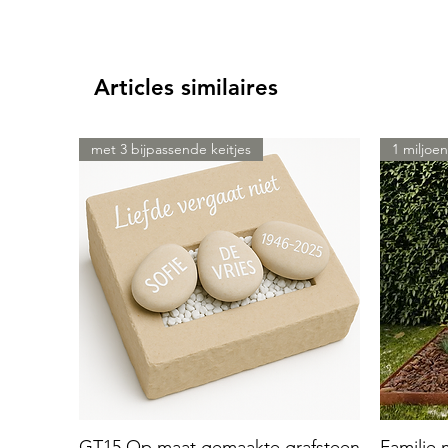
Articles similaires
met 3 bijpassende keitjes
1 miljoen
GT15 Op maat gemaakte grafsteen
Familie