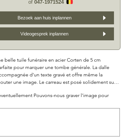
of
047-1971524
Bezoek aan huis inplannen
Videogesprek inplannen
e belle tuile funéraire en acier Corten de 5 cm
arfaite pour marquer une tombe générale. La dalle
 accompagnée d'un texte gravé et offre même la
ajouter une image. Le carreau est posé solidement sur
ondation en béton, il reste donc en place et résiste à
 éventuellement Pouvons-nous graver l'image pour
ditions météorologiques. De plus, il est possible de
d'une photo en porcelaine assortie en option (de
), ce qui confère au monument un caractère encore
l et atmosphérique. Choisissez le GT11 pour un
raire unique et durable pour votre proche.