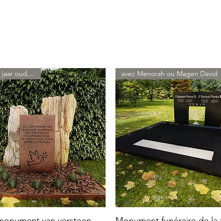
 jaar oud....
avec Menorah ou Magen David
 monument van versteen
Monument funéraire de la f