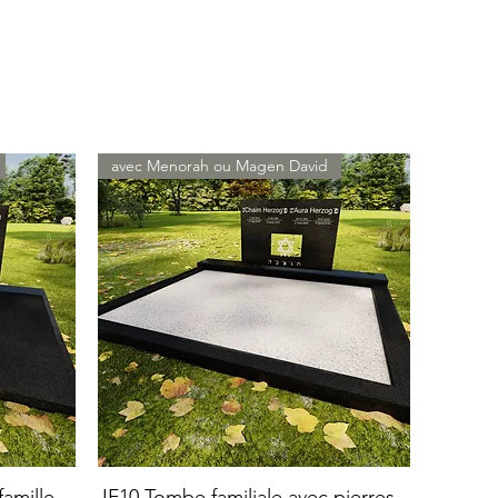
avec Menorah ou Magen David
amille
JF10 Tombe familiale avec pierres