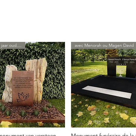
 jaar oud....
avec Menorah ou Magen David
 monument van versteen
Monument funéraire de la f