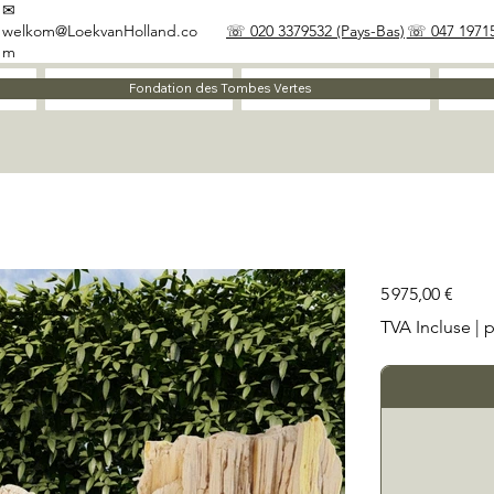
✉
welkom@LoekvanHolland.co
☏ 020 3379532 (Pays-Bas)
☏ 047 19715
m
À propos
Matériaux
Fondation des Tombes Vertes
Prix
5 975,00 €
TVA Incluse
|
p