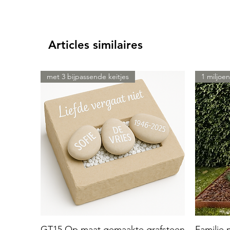
Articles similaires
met 3 bijpassende keitjes
1 miljoen
GT15 Op maat gemaakte grafsteen
Familie