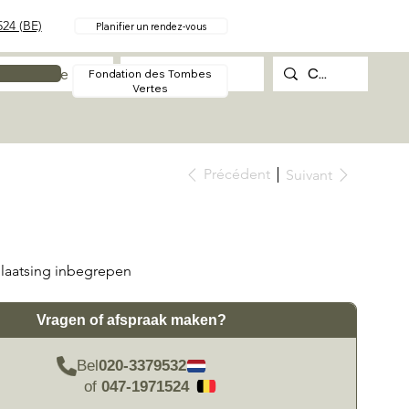
24 (BE)
Planifier un rendez-vous
Procédure
Contact
Fondation des Tombes
Vertes
Précédent
Suivant
laatsing inbegrepen
Vragen of afspraak maken?
Bel
020-3379532
of
047-1971524