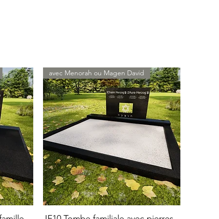
avec Menorah ou Magen David
amille
JF10 Tombe familiale avec pierres