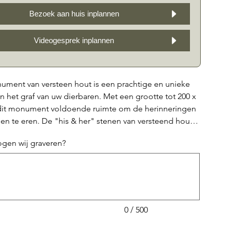
Bezoek aan huis inplannen
Videogesprek inplannen
nument van versteen hout is een prachtige en unieke
 het graf van uw dierbaren. Met een grootte tot 200 x
dit monument voldoende ruimte om de herinneringen
en te eren. De "his & her" stenen van versteend hout
t bij elkaar en worden gecombineerd met een
ogen wij graveren?
tekstbord, waarop meerdere namen en afbeeldingen
 weergegeven. Om het graf is een cortenstalen rand
rbinnen u beplanting, siersteentjes of boomschors
atsen, om het geheel een persoonlijk en warm tintje te
oor dit prachtige familiemonument voor een blijvende
herinnering aan uw dierbaren.
0 / 500