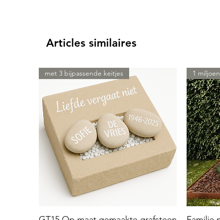
Articles similaires
met 3 bijpassende keitjes
1 miljoen
GT15 Op maat gemaakte grafsteen
Familie