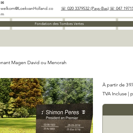
✉
welkom@LoekvanHolland.co
☏ 020 3379532 (Pays-Bas)
☏ 047 19715
m
À propos
Matériaux
Fondation des Tombes Vertes
tenant Magen David ou Menorah
Prix
À partir de
3 9
TVA Incluse
|
p