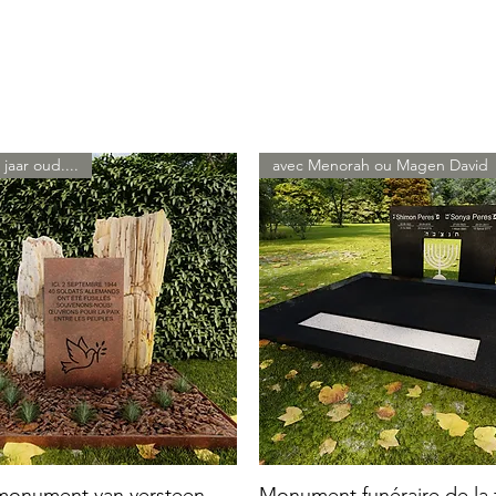
 jaar oud....
avec Menorah ou Magen David
 monument van versteen
Monument funéraire de la f