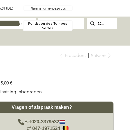
24 (BE)
Planifier un rendez-vous
Procédure
Contact
Fondation des Tombes
Vertes
Précédent
Suivant
75,00 €
laatsing inbegrepen
Vragen of afspraak maken?
Bel
020-3379532
of
047-1971524