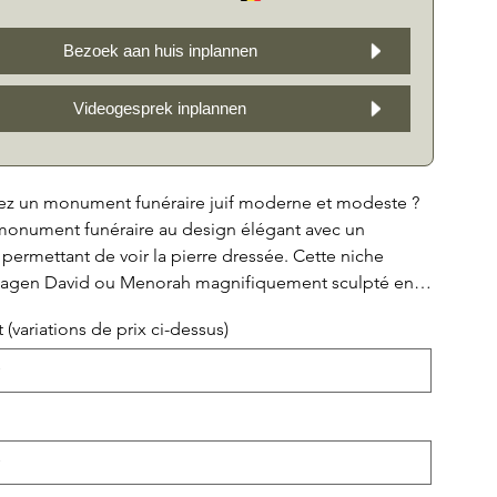
Bezoek aan huis inplannen
Videogesprek inplannen
ez un monument funéraire juif moderne et modeste ?
 monument funéraire au design élégant avec un
ermettant de voir la pierre dressée. Cette niche
agen David ou Menorah magnifiquement sculpté en
le imprégnée de blanc. La façade horizontale du
 (variations de prix ci-dessus)
disponible en trois versions : avec seulement une
e de pierres décoratives au milieu, ou avec une
e couronnement au sommet, ou avec des bandes avec
e couronnement pleine au sommet. Ce monument
un hommage intemporel à un être cher et offre un beau
e personne aimée. Disponible dans les 7 types de
 : 1. Noir Absolu (comme illustré) 2. Galaxy Étoilée (noir