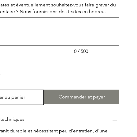
tes et éventuellement souhaitez-vous faire graver du
es de mica scintillantes) 3. Bleu Mystique (foncé avec
ntaire ? Nous fournissons des textes en hébreu.
us et nacrés) 4. Nuit d'Orion (noir avec des points
toilé,) 5. Noir Impérial (veines grises et gris foncé,) 6.
bre (noir avec des veines émeraude et blanches,) 7.
run avec des veines dorées et beiges) D'autres
justements sont possibles en option.
0 / 500
Commander et payer
er au panier
 techniques
anit durable et nécessitant peu d'entretien, d'une