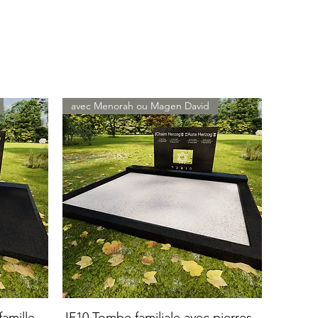
avec Menorah ou Magen David
amille
JF10 Tombe familiale avec pierres