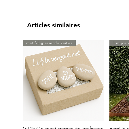
Articles similaires
met 3 bijpassende keitjes
1 miljoen
GT15 Op maat gemaakte grafsteen
Familie