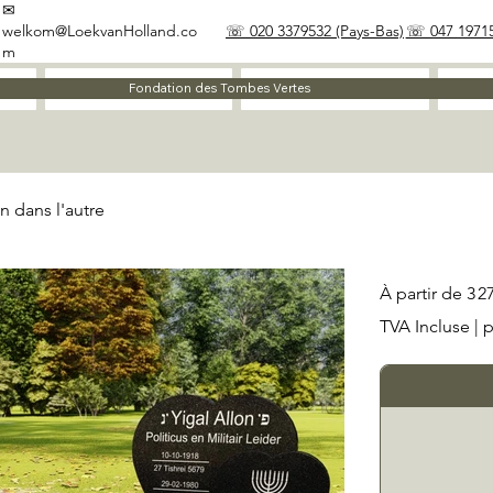
✉
welkom@LoekvanHolland.co
☏ 020 3379532 (Pays-Bas)
☏ 047 19715
m
À propos
Matériaux
Fondation des Tombes Vertes
n dans l'autre
Prix
À partir de
3 2
TVA Incluse
|
p