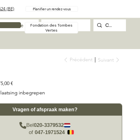
24 (BE)
Planifier un rendez-vous
Procédure
Contact
Fondation des Tombes
Vertes
Précédent
Suivant
75,00 €
laatsing inbegrepen
Vragen of afspraak maken?
Bel
020-3379532
of
047-1971524