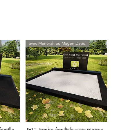
avec Menorah ou Magen David
amille
JF10 Tombe familiale avec pierres