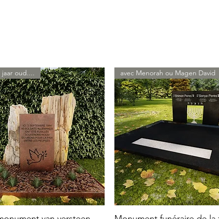
 jaar oud....
avec Menorah ou Magen David
 monument van versteen
Monument funéraire de la f