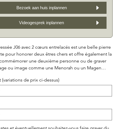
Bezoek aan huis inplannen
Videogesprek inplannen
ressée J06 avec 2 cœurs entrelacés est une belle pierre
te pour honorer deux êtres chers et offre également la
e commémorer une deuxième personne ou de graver
sage ou image comme une Menorah ou un Magen
end ce monument très personnel et unique. La base
 (variations de prix ci-dessus)
 cœurs offre un beau contraste et un aspect raffiné.
st disponible en 3 versions de façade différentes
 de granit, afin qu'il y ait un style adapté à chacun :
granit tout autour avec des pierres décoratives de
 milieu, les mêmes avec une demi-pierre de
au-dessus ou des bandes recouvertes d'une pierre de
entière. Ce monument funéraire est une manière
tes et éventuellement souhaitez-vous faire graver du