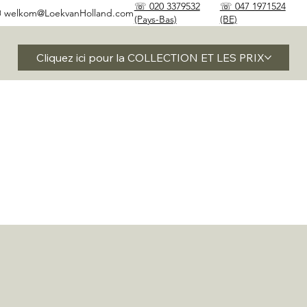
☏ 020 3379532
☏ 047 1971524
✉
welkom@LoekvanHolland.com
(Pays-Bas)
(BE)
Cliquez ici pour la COLLECTION ET LES PRIX