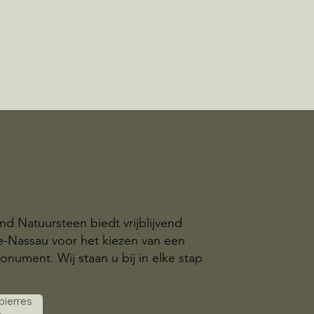
nd Natuursteen biedt vrijblijvend
le-Nassau voor het kiezen van een
nument. Wij staan u bij in elke stap
.
 pierres