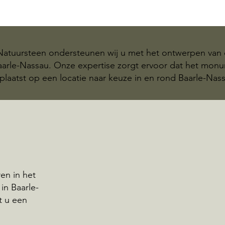
 Natuursteen ondersteunen wij u met het ontwerpen van 
Baarle-Nassau. Onze expertise zorgt ervoor dat het mo
plaatst op een locatie naar keuze in en rond Baarle-Nas
en in het
in Baarle-
t u een