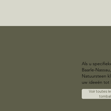
Als u specifie
Baarle-Nassau,
Natuursteen kl
uw ideeën tot 
Voir toutes l
tomba