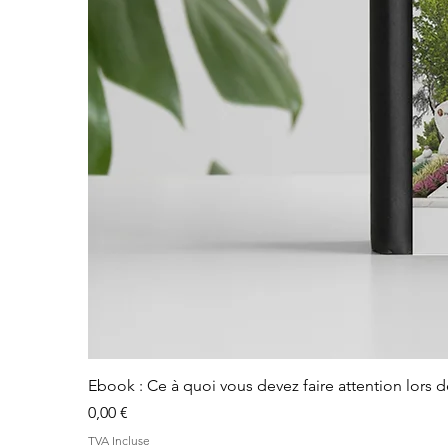
Ebook : Ce à quoi vous devez faire attention lors 
Prix
0,00 €
TVA Incluse