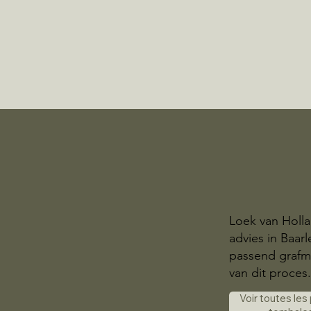
Loek van Holla
advies in Baar
passend grafmo
van dit proces
Voir toutes les