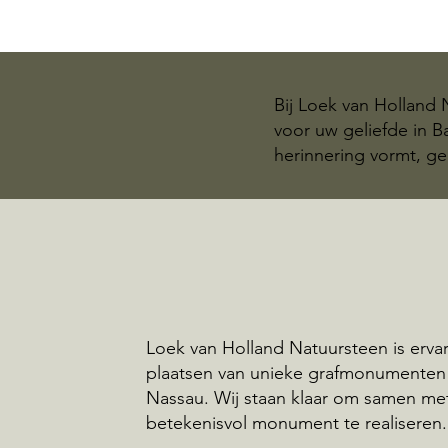
Bij Loek van Holland
voor uw geliefde in 
herinnering vormt, ge
Loek van Holland Natuursteen is ervar
plaatsen van unieke grafmonumenten 
Nassau. Wij staan klaar om samen me
betekenisvol monument te realiseren.