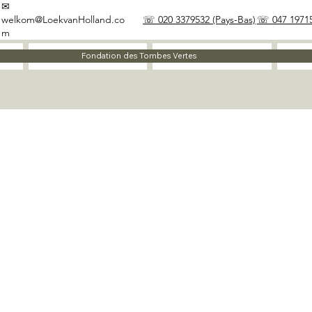
✉
welkom@LoekvanHolland.co
☏ 020 3379532 (Pays-Bas)
☏ 047 19715
m
À propos
Matériaux
Fondation des Tombes Vertes