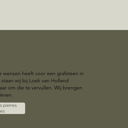
ke wensen heeft voor een grafsteen in
 staan wij bij Loek van Holland
aar om die te vervullen. Wij brengen
leven.
es pierres
les