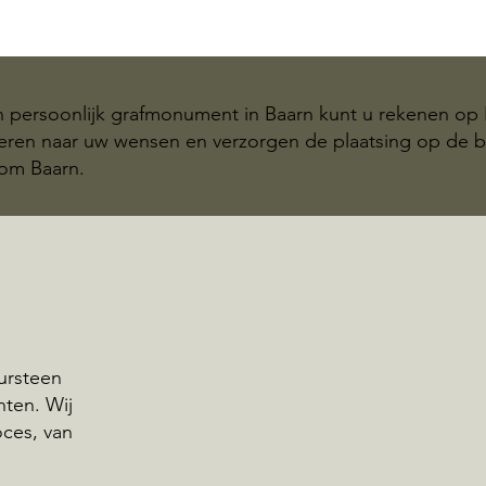
n persoonlijk grafmonument in Baarn kunt u rekenen op
teren naar uw wensen en verzorgen de plaatsing op de b
om Baarn.
ursteen
nten. Wij
oces, van