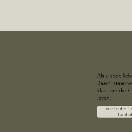
Als u specifie
Baarn, staan w
klaar om die t
leven.
Voir toutes l
tomba