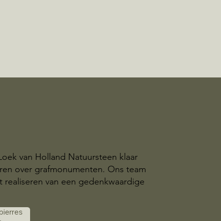
 Loek van Holland Natuursteen klaar
eren over grafmonumenten. Ons team
t realiseren van een gedenkwaardige
 pierres