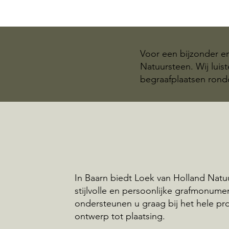
Voor een bijzonder e
Natuursteen. Wij luis
begraafplaatsen rond
In Baarn biedt Loek van Holland Natu
stijlvolle en persoonlijke grafmonume
ondersteunen u graag bij het hele pr
ontwerp tot plaatsing.