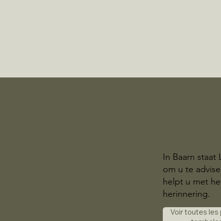
In Baarn staat
om u te advis
helpt u met he
herinnering.
Voir toutes les