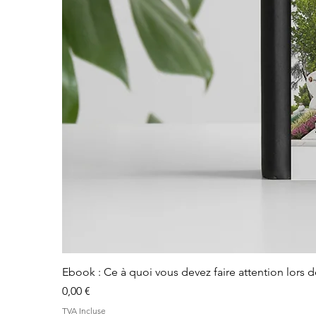
Ebook : Ce à quoi vous devez faire attention lors 
Prix
0,00 €
TVA Incluse