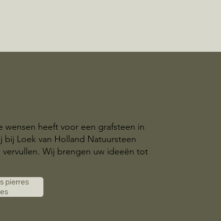
ke wensen heeft voor een grafsteen in
ij bij Loek van Holland Natuursteen
e vervullen. Wij brengen uw ideeën tot
es pierres
les