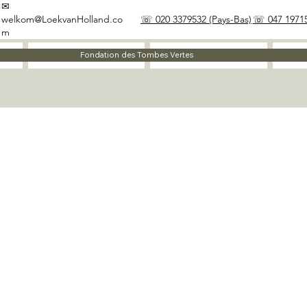
✉
welkom@LoekvanHolland.co
☏ 020 3379532 (Pays-Bas)
☏ 047 19715
m
À propos
Matériaux
Fondation des Tombes Vertes