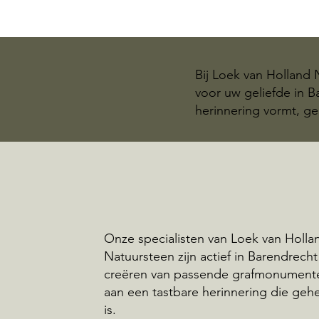
Bij Loek van Holland
voor uw geliefde in 
herinnering vormt, ge
Onze specialisten van Loek van Holla
Natuursteen zijn actief in Barendrecht
creëren van passende grafmonumente
aan een tastbare herinnering die geh
is.