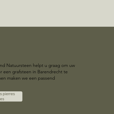
and Natuursteen helpt u graag om uw
r een grafsteen in Barendrecht te
amen maken we een passend
es pierres
les