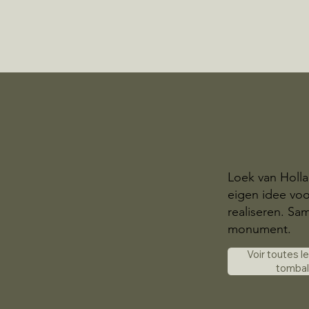
Loek van Holl
eigen idee voo
realiseren. S
monument.
Voir toutes l
tomba