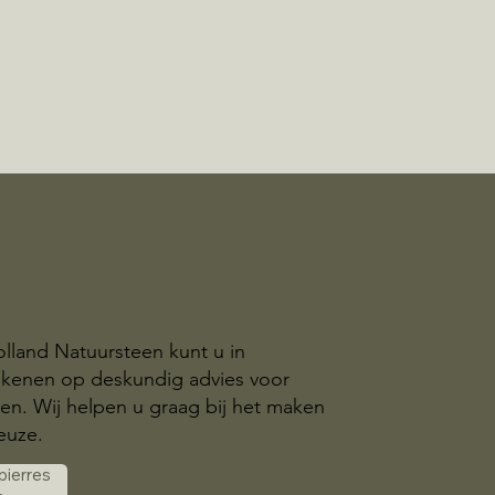
olland Natuursteen kunt u in
ekenen op deskundig advies voor
n. Wij helpen u graag bij het maken
euze.
 pierres