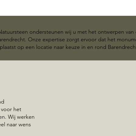
 Natuursteen ondersteunen wij u met het ontwerpen van 
Barendrecht. Onze expertise zorgt ervoor dat het monu
plaatst op een locatie naar keuze in en rond Barendrech
nd
 voor het
n. Wij werken
eel naar wens