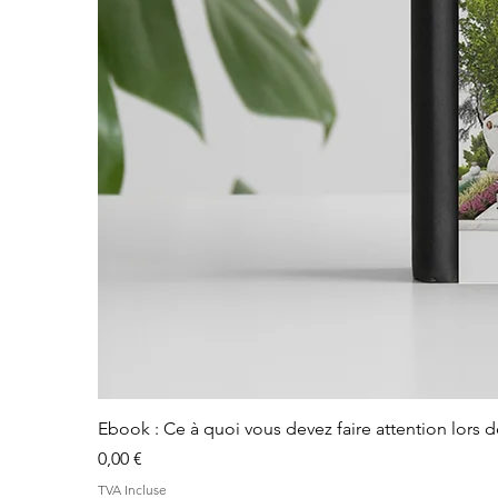
Ebook : Ce à quoi vous devez faire attention lors 
Prix
0,00 €
TVA Incluse