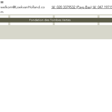
✉
welkom@LoekvanHolland.co
☏ 020 3379532 (Pays-Bas)
☏ 047 19715
m
À propos
Matériaux
Fondation des Tombes Vertes