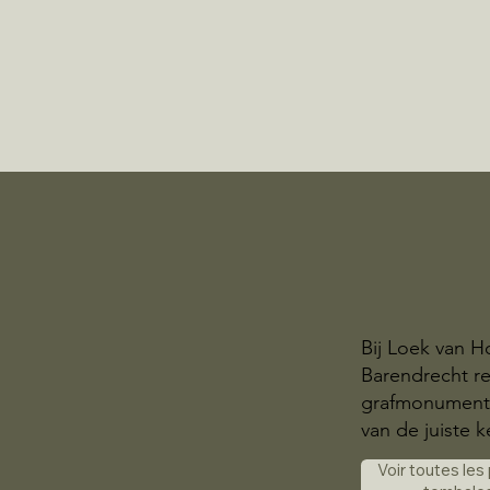
Bij Loek van H
Barendrecht r
grafmonumente
van de juiste k
Voir toutes les