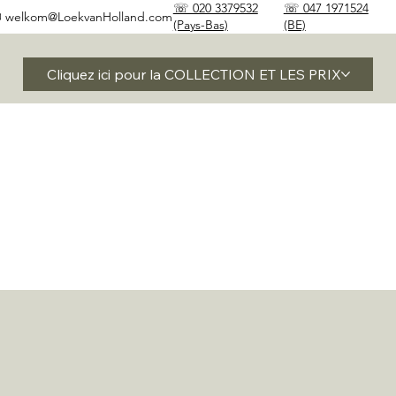
☏ 020 3379532
☏ 047 1971524
✉
welkom@LoekvanHolland.com
(Pays-Bas)
(BE)
Cliquez ici pour la COLLECTION ET LES PRIX