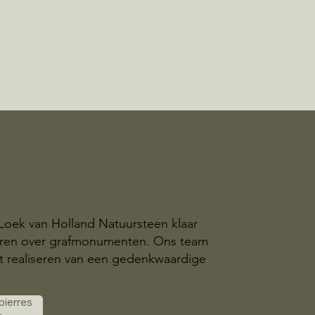
 Loek van Holland Natuursteen klaar
eren over grafmonumenten. Ons team
t realiseren van een gedenkwaardige
 pierres