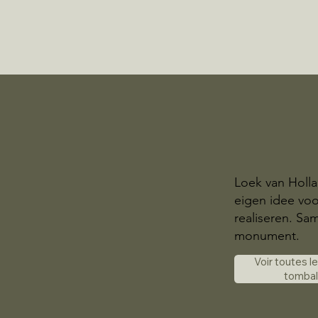
Loek van Holl
eigen idee voo
realiseren. S
monument.
Voir toutes l
tomba