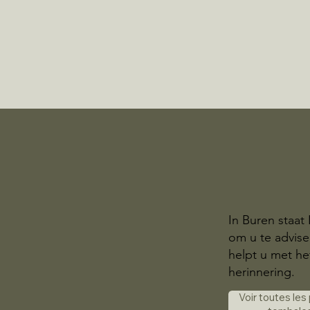
In Buren staat
om u te advis
helpt u met he
herinnering.
Voir toutes les