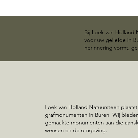
Bij Loek van Holland
voor uw geliefde in 
herinnering vormt, ge
Loek van Holland Natuursteen plaatst
grafmonumenten in Buren. Wij biede
gemaakte monumenten aan die aansl
wensen en de omgeving.