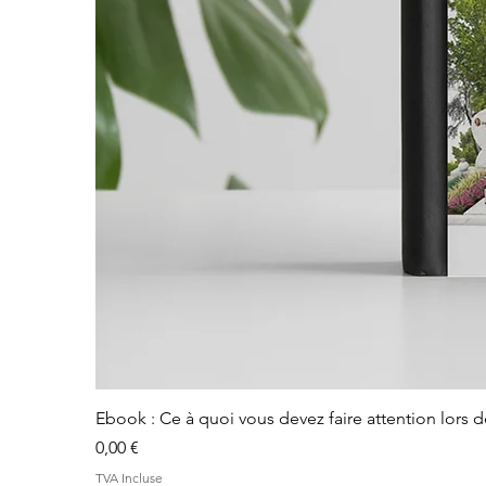
Ebook : Ce à quoi vous devez faire attention lors 
Prix
0,00 €
TVA Incluse