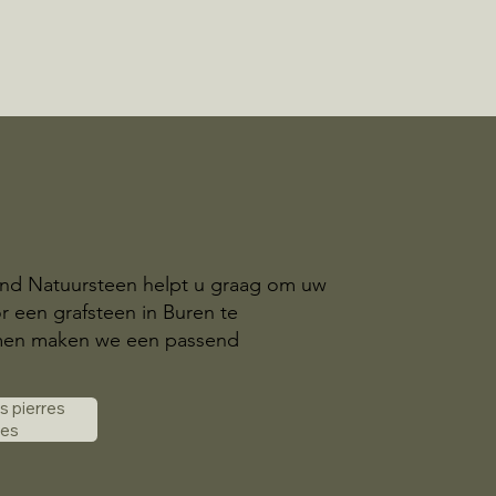
and Natuursteen helpt u graag om uw
r een grafsteen in Buren te
amen maken we een passend
es pierres
les