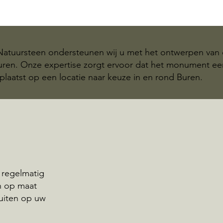
 Natuursteen ondersteunen wij u met het ontwerpen van 
Buren. Onze expertise zorgt ervoor dat het monument e
plaatst op een locatie naar keuze in en rond Buren.
 regelmatig
n op maat
uiten op uw