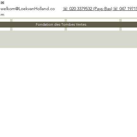
✉
welkom@LoekvanHolland.co
☏ 020 3379532 (Pays-Bas)
☏ 047 19715
m
À propos
Matériaux
Fondation des Tombes Vertes