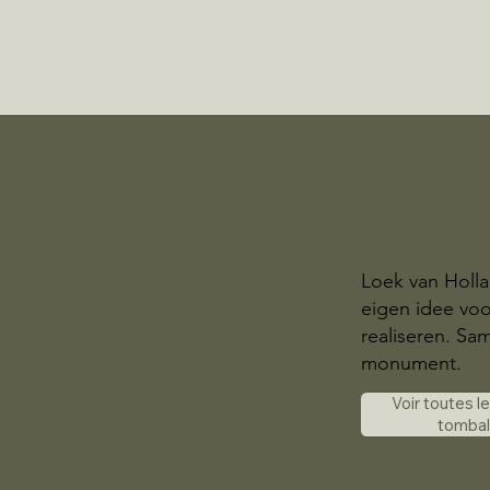
Loek van Holl
eigen idee voo
realiseren. S
monument.
Voir toutes l
tomba