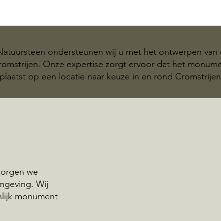
 Natuursteen ondersteunen wij u met het ontwerpen van 
Cromstrijen. Onze expertise zorgt ervoor dat het monu
plaatst op een locatie naar keuze in en rond Cromstrijen
rzorgen we
mgeving. Wij
nlijk monument