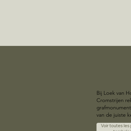
Bij Loek van H
Cromstrijen r
grafmonumente
van de juiste k
Voir toutes les