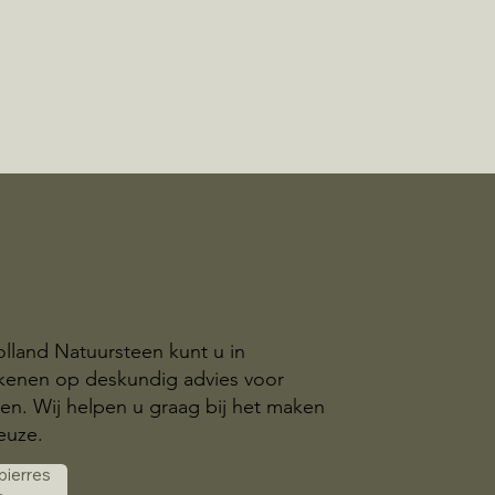
olland Natuursteen kunt u in
ekenen op deskundig advies voor
n. Wij helpen u graag bij het maken
euze.
 pierres