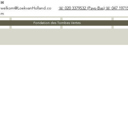
✉
welkom@LoekvanHolland.co
☏ 020 3379532 (Pays-Bas)
☏ 047 19715
m
À propos
Matériaux
Fondation des Tombes Vertes