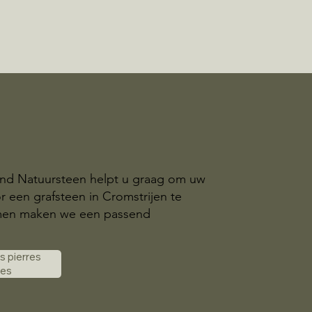
and Natuursteen helpt u graag om uw
r een grafsteen in Cromstrijen te
amen maken we een passend
es pierres
les