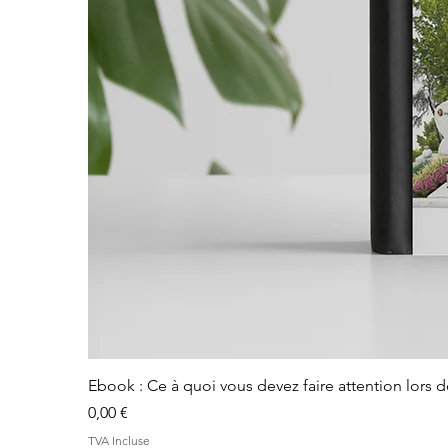
Ebook : Ce à quoi vous devez faire attention lors 
Prix
0,00 €
TVA Incluse