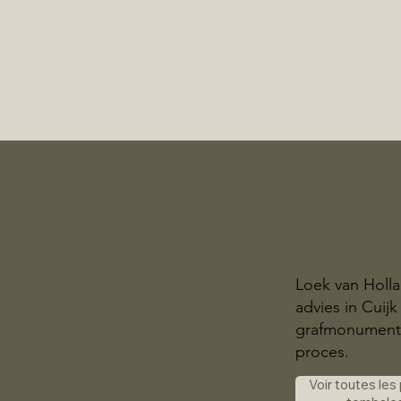
Loek van Holla
advies in Cuij
grafmonument. W
proces.
Voir toutes les