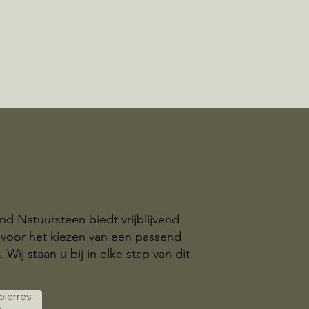
nd Natuursteen biedt vrijblijvend
k voor het kiezen van een passend
ij staan u bij in elke stap van dit
 pierres