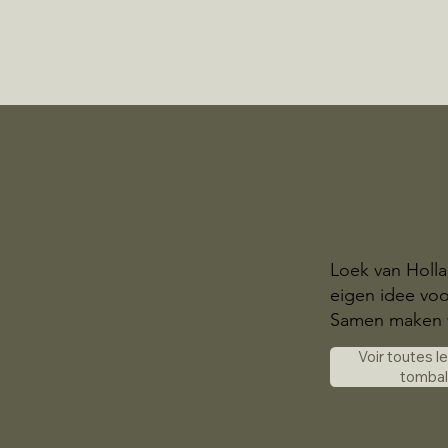
Loek van Holl
eigen idee voor
Samen maken 
Voir toutes l
tomba