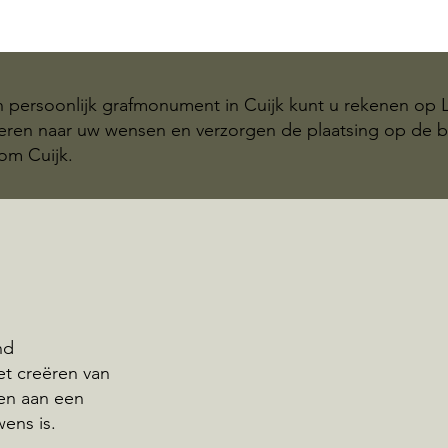
n persoonlijk grafmonument in Cuijk kunt u rekenen op 
teren naar uw wensen en verzorgen de plaatsing op de b
om Cuijk.
nd
het creëren van
en aan een
wens is.