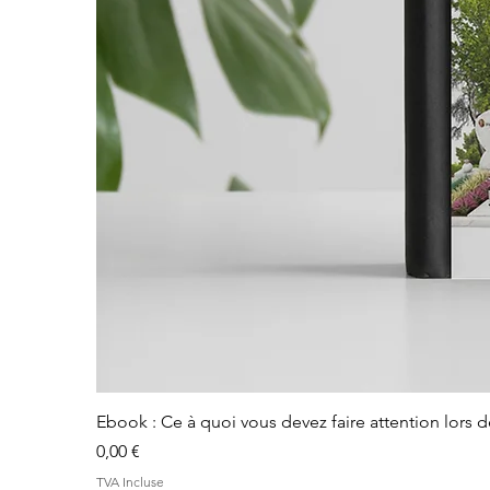
Ebook : Ce à quoi vous devez faire attention lors 
Prix
0,00 €
TVA Incluse