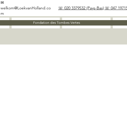
✉
welkom@LoekvanHolland.co
☏ 020 3379532 (Pays-Bas)
☏ 047 19715
m
À propos
Matériaux
Fondation des Tombes Vertes