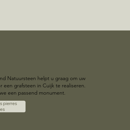
and Natuursteen helpt u graag om uw
 een grafsteen in Cuijk te realiseren.
we een passend monument.
es pierres
les