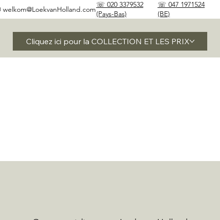
☏ 020 3379532
☏ 047 1971524
✉
welkom@LoekvanHolland.com
(Pays-Bas)
(BE)
Cliquez ici pour la COLLECTION ET LES PRIX