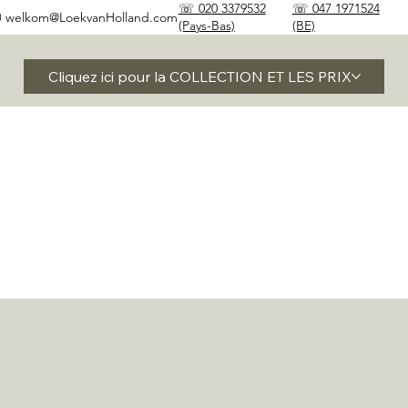
☏ 020 3379532
☏ 047 1971524
✉
welkom@LoekvanHolland.com
(Pays-Bas)
(BE)
Cliquez ici pour la COLLECTION ET LES PRIX