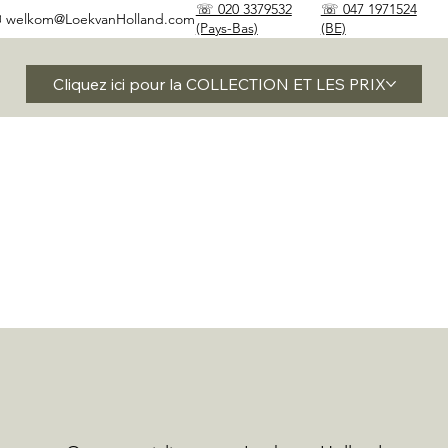
☏ 020 3379532
☏ 047 1971524
✉
welkom@LoekvanHolland.com
(Pays-Bas)
(BE)
Cliquez ici pour la COLLECTION ET LES PRIX