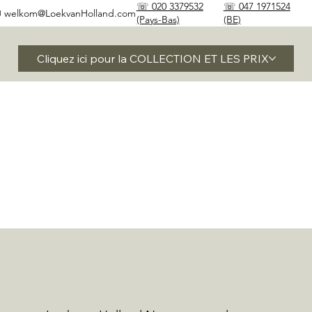
☏ 020 3379532
☏ 047 1971524
✉
welkom@LoekvanHolland.com
(Pays-Bas)
(BE)
Cliquez ici pour la COLLECTION ET LES PRIX