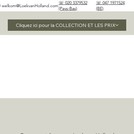
☏ 020 3379532
☏ 047 1971524
✉
welkom@LoekvanHolland.com
(Pays-Bas)
(BE)
Cliquez ici pour la COLLECTION ET LES PRIX