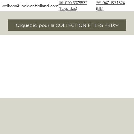
☏ 020 3379532
☏ 047 1971524
✉
welkom@LoekvanHolland.com
(Pays-Bas)
(BE)
Cliquez ici pour la COLLECTION ET LES PRIX