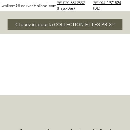
☏ 020 3379532
☏ 047 1971524
✉
welkom@LoekvanHolland.com
(Pays-Bas)
(BE)
Cliquez ici pour la COLLECTION ET LES PRIX