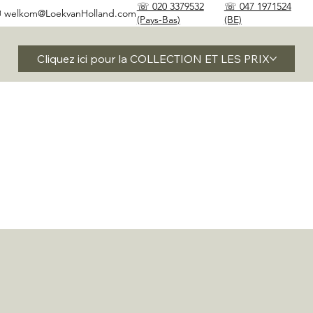
☏ 020 3379532
☏ 047 1971524
✉
welkom@LoekvanHolland.com
(Pays-Bas)
(BE)
Cliquez ici pour la COLLECTION ET LES PRIX