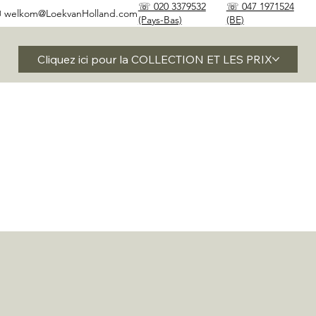
☏ 020 3379532
☏ 047 1971524
✉
welkom@LoekvanHolland.com
(Pays-Bas)
(BE)
Cliquez ici pour la COLLECTION ET LES PRIX