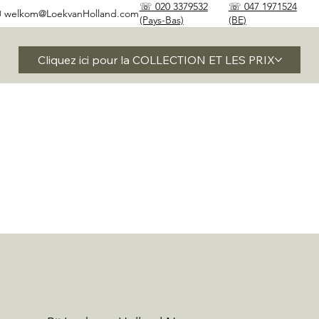
☏ 020 3379532
☏ 047 1971524
✉
welkom@LoekvanHolland.com
(Pays-Bas)
(BE)
Cliquez ici pour la COLLECTION ET LES PRIX