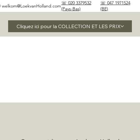
☏ 020 3379532
☏ 047 1971524
✉
welkom@LoekvanHolland.com
(Pays-Bas)
(BE)
Cliquez ici pour la COLLECTION ET LES PRIX