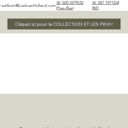
☏ 020 3379532
☏ 047 1971524
✉
welkom@LoekvanHolland.com
(Pays-Bas)
(BE)
Cliquez ici pour la COLLECTION ET LES PRIX